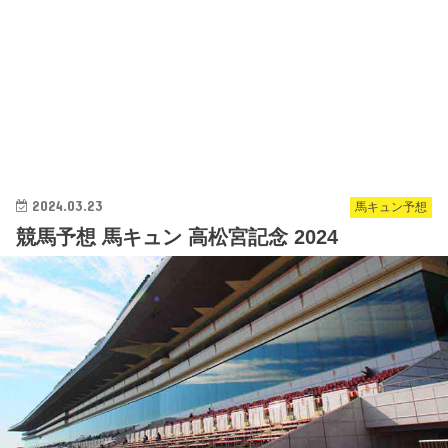
2024.03.23
馬キュン予想
競馬予想 馬キュン 高松宮記念 2024