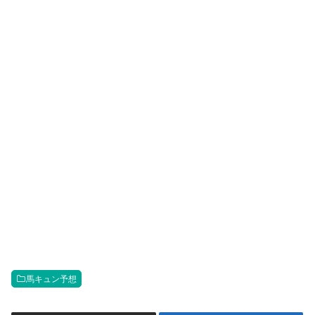
馬キュン予想