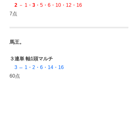
2
－ 1・
3
・5・6・10・12・16
7点
馬王。
３連単 軸1頭マルチ
3 ⇔ 1・2・6・14・16
60点