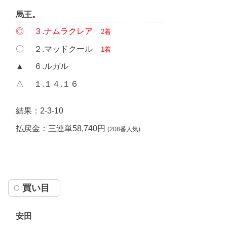
馬王。
◎ ３.ナムラクレア
2着
〇 ２.マッドクール
1着
▲ ６.ルガル
△ １.１４.１６
結果：2-3-10
払戻金：三連単58,740円
(208番人気)
買い目
安田