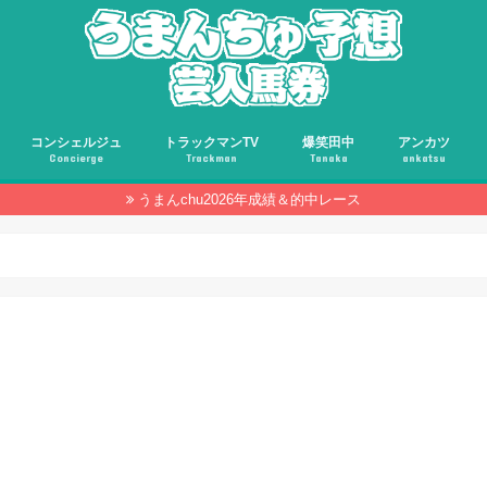
コンシェルジュ
トラックマンTV
爆笑田中
アンカツ
Concierge
Trackman
Tanaka
ankatsu
うまんchu2026年成績＆的中レース