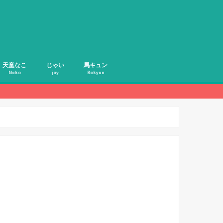
天童なこ
じゃい
馬キュン
Nako
jay
Bakyun