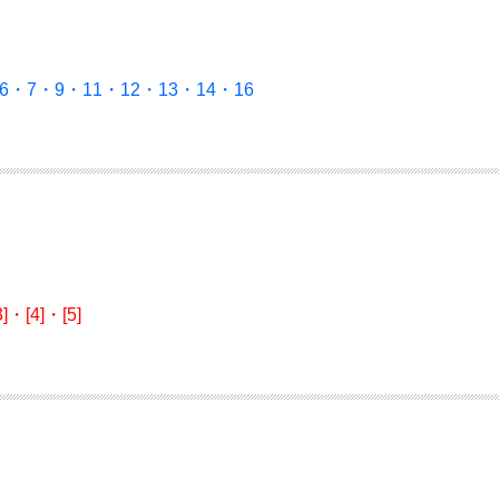
・6・7・9・11・12・13・14・16
3]・[4]・[5]