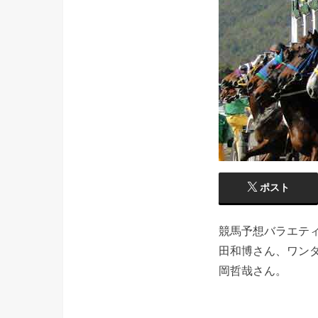
ポスト
競馬予想バラエティ
田和博さん、ワン
岡哲哉さん。