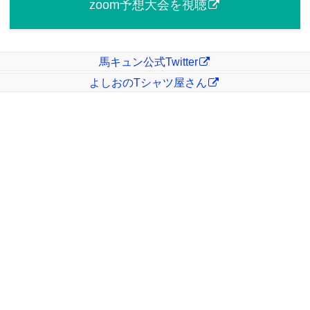
zoom予想大会を視聴
馬キュン公式Twitter
よしおのTシャツ屋さん