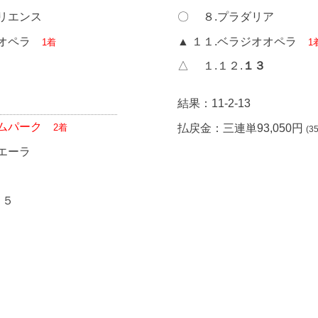
オリエンス
〇 ８.プラダリア
オオペラ
▲ １１.ベラジオオペラ
1着
1
△ １.１２.
１３
結果：11-2-13
ムパーク
払戻金：三連単93,050円
2着
(3
エーラ
１５