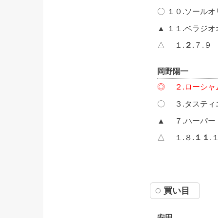
〇 １０.ソール
▲ １１.ベラジ
△ １.
２
.７.９
岡野陽一
◎ ２.ローシャ
〇 ３.タスティ
▲ ７.ハーパー
△ １.８.
１１
.
買い目
安田