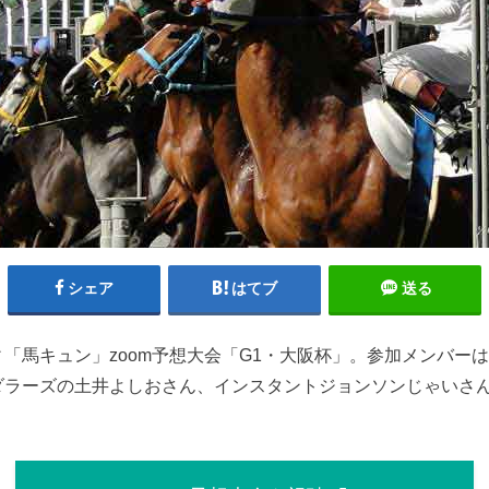
シェア
はてブ
送る
「馬キュン」zoom予想大会「G1・大阪杯」。参加メンバー
ダラーズの土井よしおさん、インスタントジョンソンじゃいさ