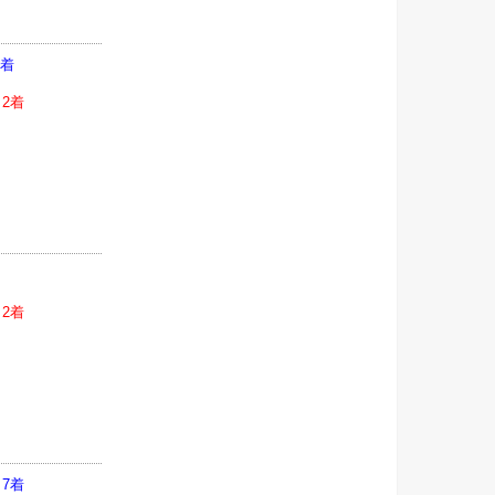
1着
ク
2着
ク
2着
7着