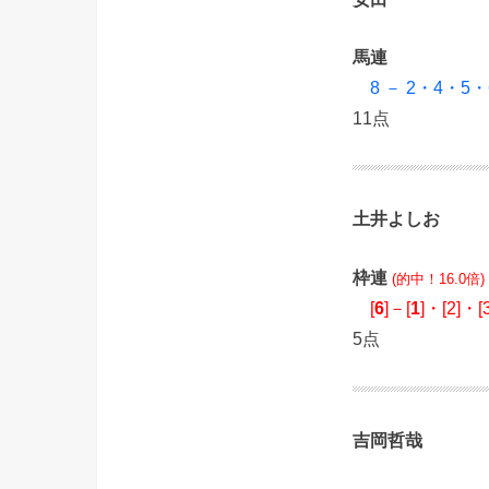
馬連
8 － 2・4・5
11点
土井よしお
枠連
(的中！16.0倍)
[
6
]－[
1
]・[2]・[
5点
吉岡哲哉