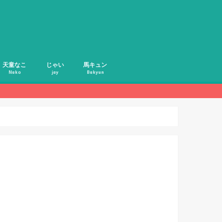
天童なこ
じゃい
馬キュン
Nako
jay
Bakyun