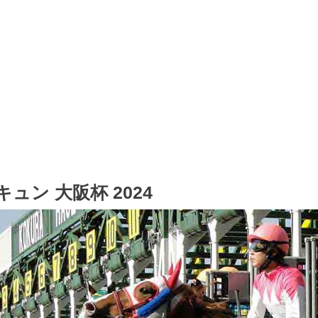
ュン 大阪杯 2024