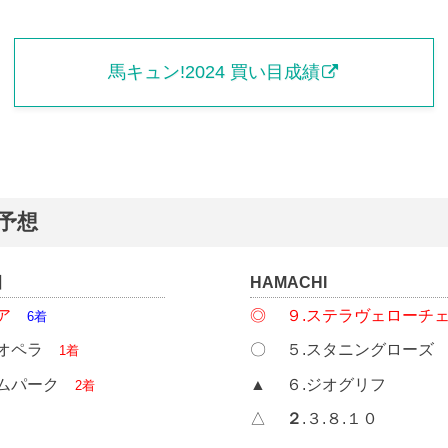
馬キュン!2024 買い目成績
 予想
田
HAMACHI
ア
◎ ９.ステラヴェローチ
6着
オオペラ
〇 ５.スタニングローズ
1着
ャムパーク
▲ ６.ジオグリフ
2着
３
△
２
.３.８.１０