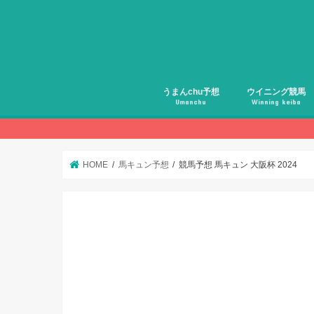
うまんchu予想
ウイニング競馬
Umanchu
Winning keiba
HOME
馬キュン予想
競馬予想 馬キュン 大阪杯 2024