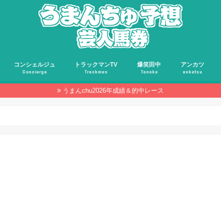
コンシェルジュ
トラックマンTV
爆笑田中
アンカツ
Concierge
Trackman
Tanaka
ankatsu
うまんchu2026年成績＆的中レース