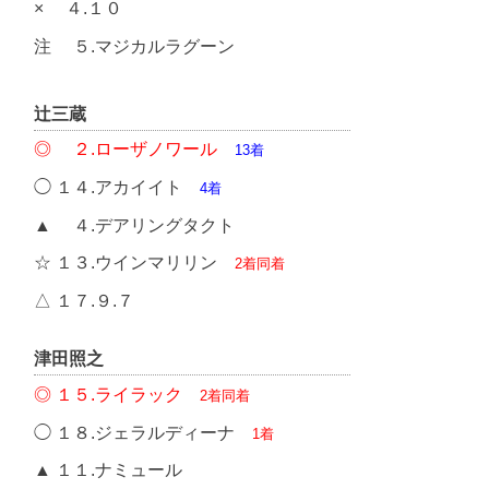
× ４.１０
注 ５.マジカルラグーン
辻三蔵
◎ ２.ローザノワール
13着
◯ １４.アカイイト
4着
▲ ４.デアリングタクト
☆ １３.ウインマリリン
2着同着
△ １７.９.７
津田照之
◎ １５.ライラック
2着同着
◯ １８.ジェラルディーナ
1着
▲ １１.ナミュール