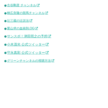
古谷剛彦 チャンネル
棟広良隆の競馬チャンネル
辻三蔵の辻説法
栗山求の血統BLOG
サンスポ！津田照之の予想
小木茂光 公式ツイッター
守永真彩 公式ツイッター
グリーンチャンネルの視聴方法