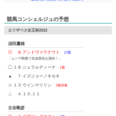
競馬コンシェルジュの予想
エリザベス女王杯2022
須田鷹雄
◎ ８.アンドヴァラナウト
17着
「ムーア騎乗で良血開花を期待！」
◯ １８.ジェラルディーナ
1着
▲ ７.イズジョーノキセキ
☆ １３.ウインマリリン
2着同着
△ ４.１０.１１
古谷剛彦