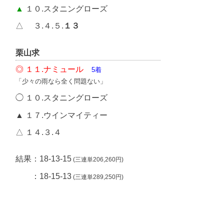
▲
１０.スタニングローズ
△ ３.４.５.
１３
栗山求
◎ １１.ナミュール
5着
「少々の雨なら全く問題ない」
◯ １０.スタニングローズ
▲ １７.ウインマイティー
△ １４.３.４
結果：18-13-15
(三連単206,260円)
：18-15-13
(三連単289,250円)