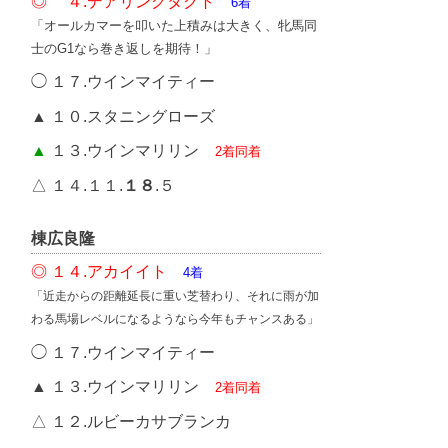
◎ ４.デアリングタクト
6着
「オールカマーを叩いた上積みは大きく、牝馬同
士のG1なら巻き返しを期待！」
◯ １７.ウインマイティー
▲ １０.スタニングローズ
▲
１３.ウインマリリン
2着同着
△ １４.１１.
１８
.５
棟広良隆
◎ １４.アカイイト
4着
「近走からの距離延長に重い芝替わり、それに雨が加
わる馬場レベルになるようなら今年もチャンスある」
◯ １７.ウインマイティー
▲ １３.ウインマリリン
2着同着
△ １２.ルビーカサブランカ