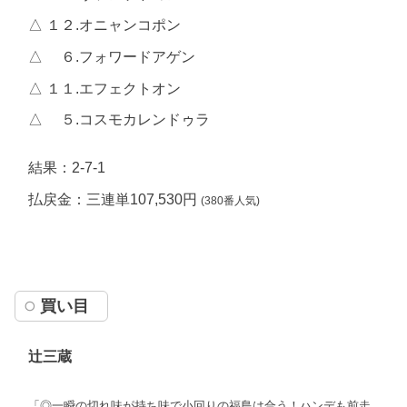
△ １２.オニャンコポン
△ ６.フォワードアゲン
△ １１.エフェクトオン
△ ５.コスモカレンドゥラ
結果：2-7-1
払戻金：三連単107,530円
(380番人気)
買い目
辻三蔵
「◎一瞬の切れ味が持ち味で小回りの福島は合う！ハンデも前走