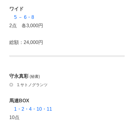
ワイド
5 － 6・8
2点 各3,000円
総額：24,000円
守永真彩
(秘書)
◎ 1.サトノグランツ
馬連BOX
1・2・4・10・11
10点