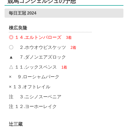
競馬コンシェルジュの予想
毎日王冠 2024
棟広良隆
◎ １４.エルトンバローズ
3着
〇 ２.ホウオウビスケッツ
2着
▲ ７.ダノンエアズロック
△ １１.シックスペンス
1着
× ９.ローシャムパーク
× １３.オフトレイル
注 ３.ニシノスーベニア
注 １２.ヨーホーレイク
辻三蔵