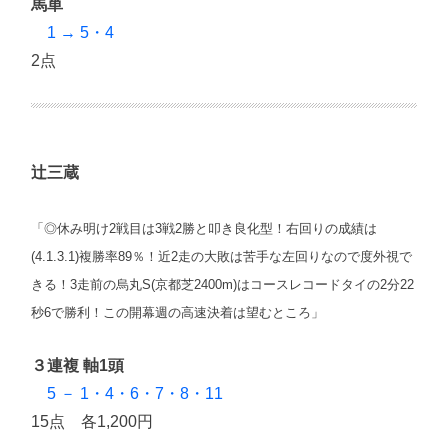
馬単
1 → 5・4
2点
辻三蔵
「◎休み明け2戦目は3戦2勝と叩き良化型！右回りの成績は
(4.1.3.1)複勝率89％！近2走の大敗は苦手な左回りなので度外視で
きる！3走前の烏丸S(京都芝2400m)はコースレコードタイの2分22
秒6で勝利！この開幕週の高速決着は望むところ」
３連複 軸1頭
5 － 1・4・6・7・8・11
15点 各1,200円