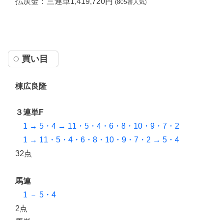
払戻金：三連単1,419,720円
(805番人気)
買い目
棟広良隆
３連単F
1 → 5・4 → 11・5・4・6・8・10・9・7・2
1 → 11・5・4・6・8・10・9・7・2 → 5・4
32点
馬連
1 － 5・4
2点