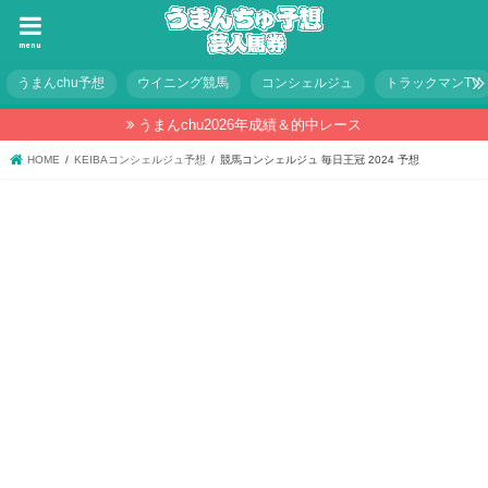
menu
うまんchu予想
ウイニング競馬
コンシェルジュ
トラックマンTV
うまんchu2026年成績＆的中レース
HOME
KEIBAコンシェルジュ予想
競馬コンシェルジュ 毎日王冠 2024 予想