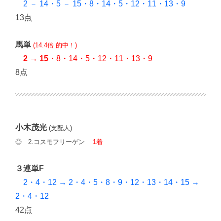
2 － 14・5 － 15・8・14・5・12・11・13・9
13点
馬単
(14.4倍 的中！)
2
→
15
・8・14・5・12・11・13・9
8点
小木茂光
(支配人)
◎ 2.コスモフリーゲン
1着
３連単F
2・4・12 → 2・4・5・8・9・12・13・14・15 →
2・4・12
42点