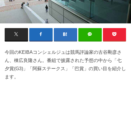
今回のKEIBAコンシェルジュは競馬評論家の古谷剛彦さ
ん、棟広良隆さん。番組で披露された予想の中から「七
夕賞(G3)」「阿蘇ステークス」「巴賞」の買い目を紹介し
ます。