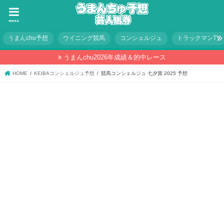
menu
うまんchu予想
ウイニング競馬
コンシェルジュ
トラックマンTV
うまんchu2026年成績＆的中レース
HOME
KEIBAコンシェルジュ予想
競馬コンシェルジュ 七夕賞 2025 予想