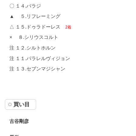
〇 １４.バラジ
▲ ５.リフレーミング
△ １５.ドゥラドーレス
2着
× ８.シリウスコルト
注 １２.シルトホルン
注 １１.パラレルヴィジョン
注 １３.セブンマジシャン
買い目
古谷剛彦