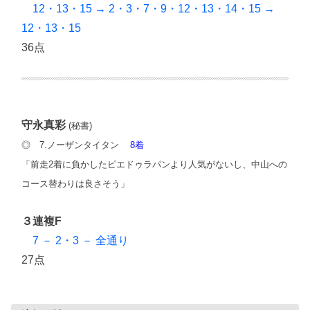
12・13・15 → 2・3・7・9・12・13・14・15 →
12・13・15
36点
守永真彩
(秘書)
◎ 7.ノーザンタイタン
8着
「前走2着に負かしたピエドゥラパンより人気がないし、中山への
コース替わりは良さそう」
３連複F
7 － 2・3 － 全通り
27点