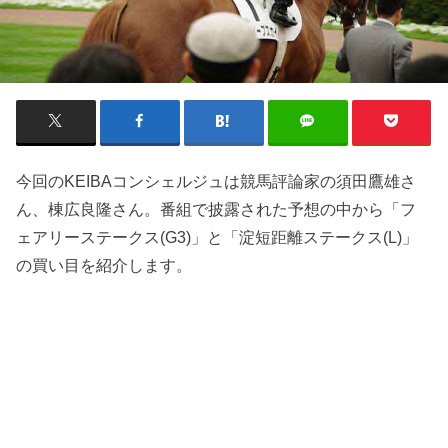
今回のKEIBAコンシェルジュは競馬評論家の須田鷹雄さ
ん、棟広良隆さん。番組で披露された予想の中から「フ
ェアリーステークス(G3)」と「淀短距離ステークス(L)」
の買い目を紹介します。