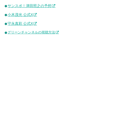
サンスポ！津田照之の予想
小木茂光 公式X
守永真彩 公式X
グリーンチャンネルの視聴方法