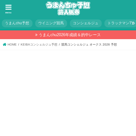
menu
うまんchu予想
ウイニング競馬
コンシェルジュ
トラックマンTV
うまんchu2026年成績＆的中レース
HOME
KEIBAコンシェルジュ予想
競馬コンシェルジュ オークス 2026 予想