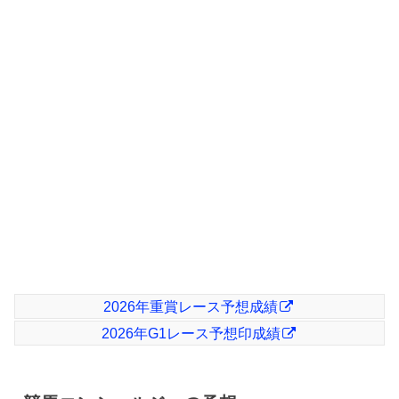
2026年重賞レース予想成績
2026年G1レース予想印成績