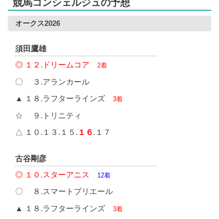
競馬コンシェルジュの予想
オークス2026
須田鷹雄
◎ １２.ドリームコア
2着
〇 ３.アランカール
▲ １８.ラフターラインズ
3着
☆ ９.トリニティ
△ １０.１３.１５.
１６
.１７
古谷剛彦
◎ １０.スターアニス
12着
〇 ８.スマートプリエール
▲ １８.ラフターラインズ
3着