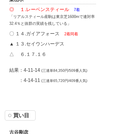
◎ １.レーベンスティール
7着
「リアルスティール産駒は東京芝1600mで連対率
32.4％と抜群の実績を残している」
〇 １４.ガイアフォース
2着同着
▲ １３.セイウンハーデス
△ ６.１７.１６
結果：4-11-14
(三連単84,350円/509番人気)
：4-14-11
(三連単65,720円/409番人気)
買い目
古谷剛彦