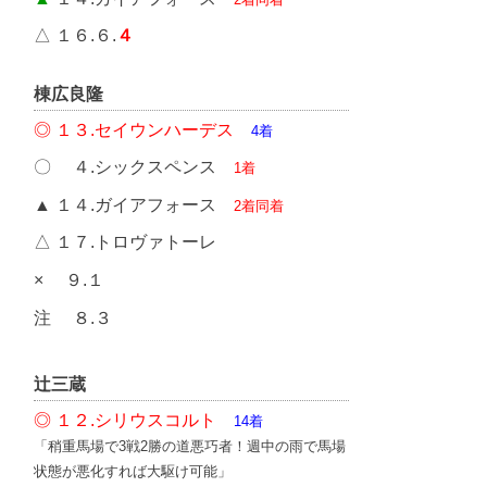
△ １６.６.
４
棟広良隆
◎ １３.セイウンハーデス
4着
〇 ４.シックスペンス
1着
▲ １４.ガイアフォース
2着同着
△ １７.トロヴァトーレ
× ９.１
注 ８.３
辻三蔵
◎ １２.シリウスコルト
14着
「稍重馬場で3戦2勝の道悪巧者！週中の雨で馬場
状態が悪化すれば大駆け可能」