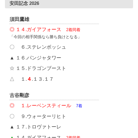
安田記念 2026
須田鷹雄
◎ １４.ガイアフォース
2着同着
「今回の相手関係なら勝ち負けとなる」
〇 ６.ステレンボッシュ
▲ １６.パンジャタワー
☆ １５.ドラゴンブースト
△ １.
４
.１３.１７
古谷剛彦
◎ １.レーベンスティール
7着
〇 ９.ウォーターリヒト
▲ １７.トロヴァトーレ
▲
１４.ガイアフォース
2着同着