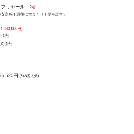
ャフリヤール
2着
の安定感！最後に大まくり！夢を託す」
！380,000円)
00円
000円
6,520円
(548番人気)