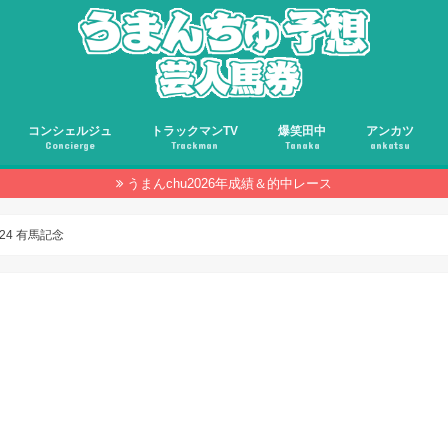
コンシェルジュ
トラックマンTV
爆笑田中
アンカツ
Concierge
Trackman
Tanaka
ankatsu
うまんchu2026年成績＆的中レース
024 有馬記念