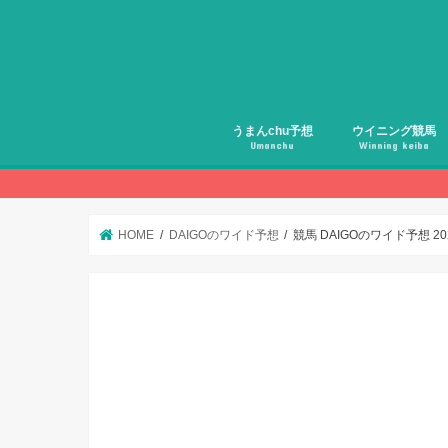
うまんchu予想
ウイニング競馬
Umanchu
Winning keiba
HOME
DAIGOのワイド予想
競馬 DAIGOのワイド予想 2