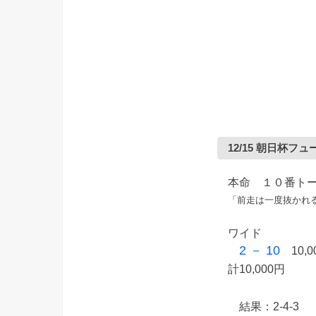
12/15 朝日杯
本命 １０番ト
「前走は一度抜かれ
ワイド
2 － 10
10,0
計10,000円
結果：2-4-3