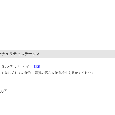
フューチュリティステークス
ータルクラリティ
13着
るも差し返しての勝利！素質の高さ＆勝負根性を見せてくれた」
00円