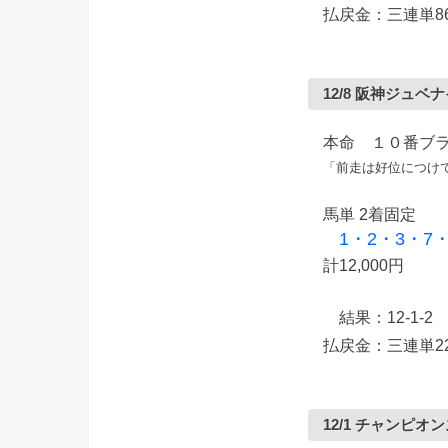
払戻金：三連単86
12/8 阪神ジュ
本命 １０番ブ
「前走は好位につけ
馬単 2着固定
1・2・3・7・1
計12,000円
結果：12-1-2
払戻金：三連単22
12/1 チャンピオ