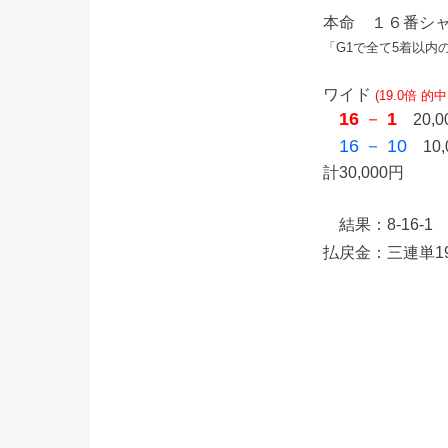
本命 １６番シ
「G1で全て5着以内
ワイド
(19.0倍 的中
16
－
1
20,0
16 － 10
10,
計30,000円
結果：8-16-1
払戻金：三連単19