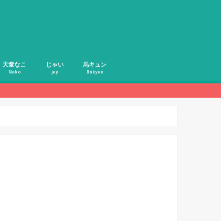
天童なこ
じゃい
馬キュン
Nako
jay
Bakyun