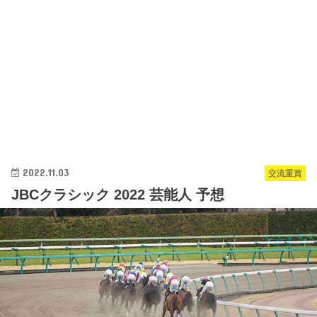
2022.11.03
交流重賞
JBCクラシック 2022 芸能人 予想