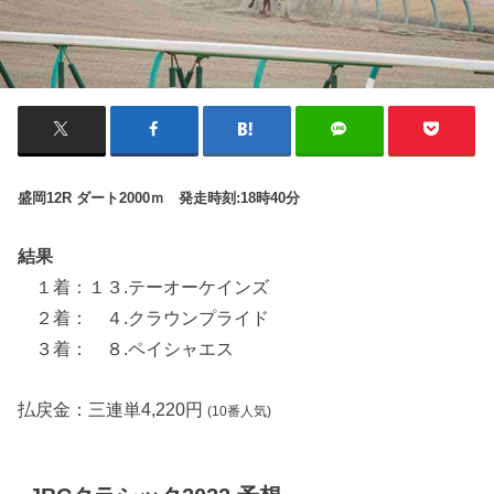
盛岡12R ダート2000ｍ 発走時刻:18時40分
結果
１着：１３.テーオーケインズ
２着： ４.クラウンプライド
３着： ８.ペイシャエス
払戻金：三連単4,220円
(10番人気)