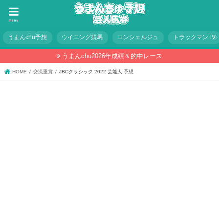
menu
うまんchu予想
ウイニング競馬
コンシェルジュ
トラックマンTV
うまんchu2026年成績＆的中レース
HOME
交流重賞
JBCクラシック 2022 芸能人 予想