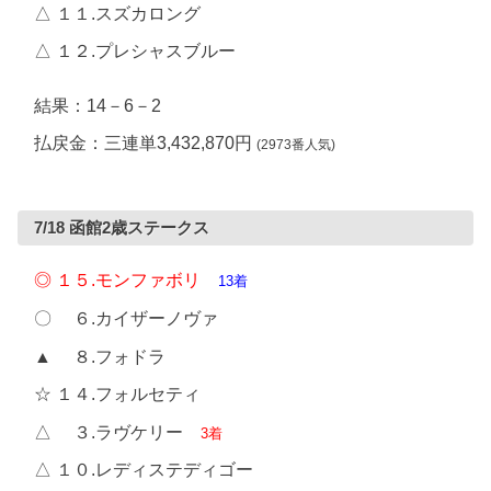
△ １１.スズカロング
△ １２.プレシャスブルー
結果：14－6－2
払戻金：三連単3,432,870円
(2973番人気)
7/18 函館2歳ステークス
◎ １５.モンファボリ
13着
〇 ６.カイザーノヴァ
▲ ８.フォドラ
☆ １４.フォルセティ
△ ３.ラヴケリー
3着
△ １０.レディステディゴー