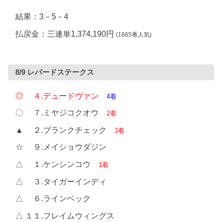
結果：3－5－4
払戻金：三連単1,374,190円
(1665番人気)
8/9 レパードステークス
◎ ４.デュードヴァン
4着
〇 ７.ミヤジコクオウ
2着
▲ ２.ブランクチェック
3着
☆ ９.メイショウダジン
△ １.ケンシンコウ
1着
△ ３.タイガーインディ
△ ６.ラインベック
△ １１.フレイムウィングス