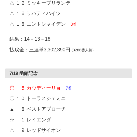
△ １２.ミッキーブリランテ
△ １６.リバティハイツ
△ １８.エントシャイデン
3着
結果：14－13－18
払戻金：三連単3,302,390円
(3288番人気)
7/19 函館記念
◎ ５.カウディーリョ
7着
〇 １０.トーラスジェミニ
▲ ８.ベストアプローチ
☆ １.レイエンダ
△ ９.レッドサイオン