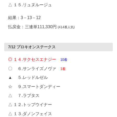
△ １５.リュヌルージュ
結果：3－13－12
払戻金：三連単111,330円
(414番人気)
7/12 プロキオンステークス
◎ １４.サクセスエナジー
10着
〇 ６.サンライズノヴァ
1着
▲ ５.レッドルゼル
☆ ９.スマートダンディー
△ ７.ラプタス
△ １２.トップウイナー
△ １３.ダノンフェイス