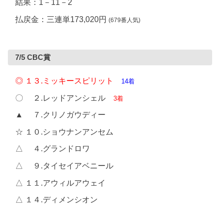
結果：1－11－2
払戻金：三連単173,020円
(679番人気)
7/5 CBC賞
◎ １３.ミッキースピリット
14着
〇 ２.レッドアンシェル
3着
▲ ７.クリノガウディー
☆ １０.ショウナンアンセム
△ ４.グランドロワ
△ ９.タイセイアベニール
△ １１.アウィルアウェイ
△ １４.ディメンシオン