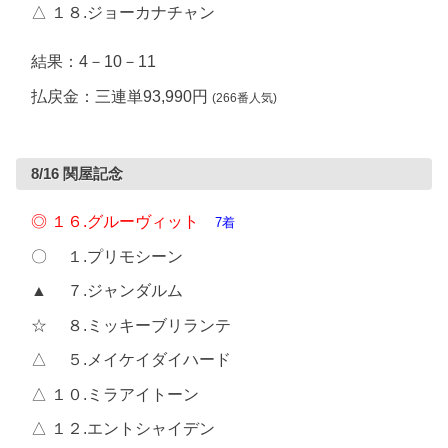
△ １８.ジョーカナチャン
結果：4－10－11
払戻金：三連単93,990円
(266番人気)
8/16 関屋記念
◎ １６.グルーヴィット
7着
〇 １.プリモシーン
▲ ７.ジャンダルム
☆ ８.ミッキーブリランテ
△ ５.メイケイダイハード
△ １０.ミラアイトーン
△ １２.エントシャイデン