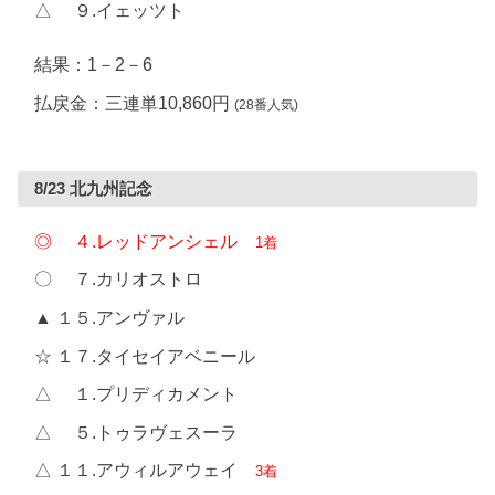
△ ９.イェッツト
結果：1－2－6
払戻金：三連単10,860円
(28番人気)
8/23 北九州記念
◎ ４.レッドアンシェル
1着
〇 ７.カリオストロ
▲ １５.アンヴァル
☆ １７.タイセイアベニール
△ １.プリディカメント
△ ５.トゥラヴェスーラ
△ １１.アウィルアウェイ
3着