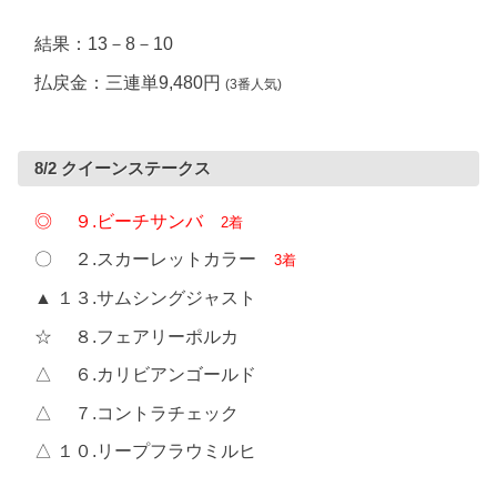
結果：13－8－10
払戻金：三連単9,480円
(3番人気)
8/2 クイーンステークス
◎ ９.ビーチサンバ
2着
〇 ２.スカーレットカラー
3着
▲ １３.サムシングジャスト
☆ ８.フェアリーポルカ
△ ６.カリビアンゴールド
△ ７.コントラチェック
△ １０.リープフラウミルヒ