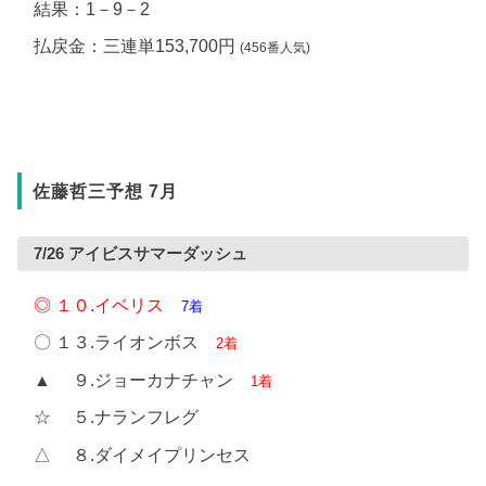
結果：1－9－2
払戻金：三連単153,700円
(456番人気)
佐藤哲三予想 7月
7/26 アイビスサマーダッシュ
◎ １０.イベリス
7着
〇 １３.ライオンボス
2着
▲ ９.ジョーカナチャン
1着
☆ ５.ナランフレグ
△ ８.ダイメイプリンセス