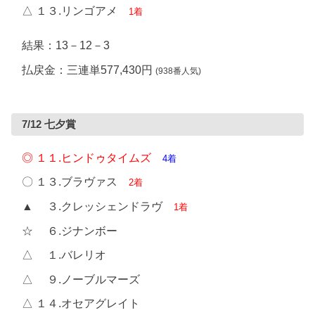
△ １３.リンゴアメ
1着
結果：13－12－3
払戻金：三連単577,430円
(938番人気)
7/12 七夕賞
◎ １１.ヒンドゥタイムズ
4着
〇 １３.ブラヴァス
2着
▲ ３.クレッシェンドラヴ
1着
☆ ６.ジナンボー
△ １.バレリオ
△ ９.ノーブルマーズ
△ １４.オセアグレイト