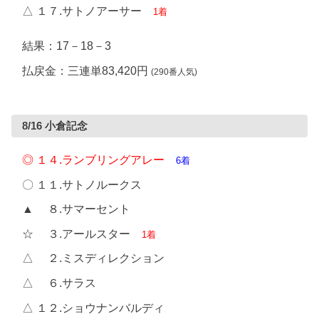
△ １７.サトノアーサー
1着
結果：17－18－3
払戻金：三連単83,420円
(290番人気)
8/16 小倉記念
◎ １４.ランブリングアレー
6着
〇 １１.サトノルークス
▲ ８.サマーセント
☆ ３.アールスター
1着
△ ２.ミスディレクション
△ ６.サラス
△ １２.ショウナンバルディ