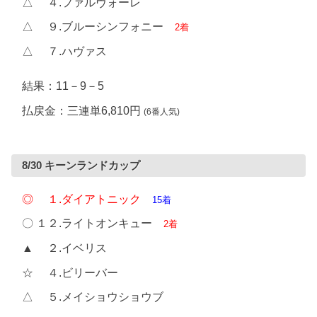
△ ４.ファルヴォーレ
△ ９.ブルーシンフォニー
2着
△ ７.ハヴァス
結果：11－9－5
払戻金：三連単6,810円
(6番人気)
8/30 キーンランドカップ
◎ １.ダイアトニック
15着
〇 １２.ライトオンキュー
2着
▲ ２.イベリス
☆ ４.ビリーバー
△ ５.メイショウショウブ