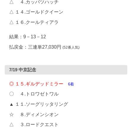
△ ４.カッパツハッチ
△ １４.ゴールドクイーン
△ １６.クールティアラ
結果：9－13－12
払戻金：三連単27,030円
(52番人気)
7/19 中京記念
◎ １５.ギルデッドミラー
6着
〇 ４.トロワゼトワル
▲ １１.ソーグリッタリング
☆ ８.ディメンシオン
△ ３.ロードクエスト