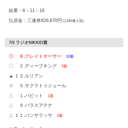
結果：6－11－16
払戻金：三連単826,670円
(1380番人気)
7/5 ラジオNIKKEI賞
◎ ８.グレイトオーサー
10着
〇 ２.ディープキング
3着
▲ １２.ルリアン
☆ ５.サクラトゥジュール
△ １.バビット
1着
△ ９.パラスアテナ
△ １１.パンサラッサ
2着