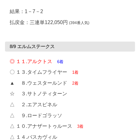
結果：1－7－2
払戻金：三連単122,050円
(394番人気)
8/9 エルムステークス
◎ １１.アルクトス
6着
〇 １３.タイムフライヤー
1着
▲ ８.ウェスタールンド
2着
☆ ３.サトノティターン
△ ２.エアスピネル
△ ９.ロードゴラッソ
△ １０.アナザートゥルース
3着
△ １４.バスカヴィル