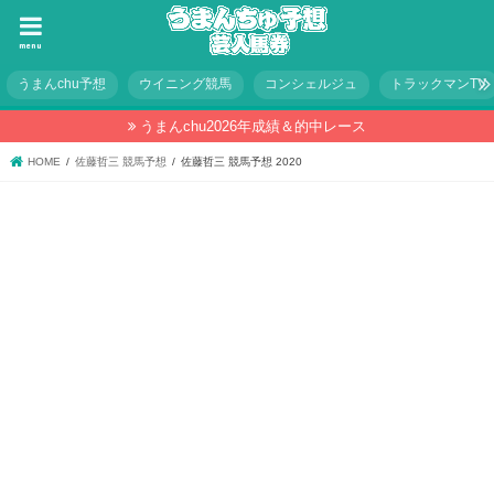
menu
うまんchu予想
ウイニング競馬
コンシェルジュ
トラックマンTV
うまんchu2026年成績＆的中レース
HOME
佐藤哲三 競馬予想
佐藤哲三 競馬予想 2020