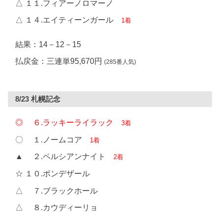
△ １１.フィアーノロマーノ
△ １４.エイティーンガール
1着
結果：14－12－15
払戻金：三連単95,670円
(285番人気)
8/23 札幌記念
◎ ６.ラッキーライラック
3着
〇 １.ノームコア
1着
▲ ２.ペルシアンナイト
2着
☆ １０.ポンデザール
△ ７.ブラックホール
△ ８.カウディーリョ