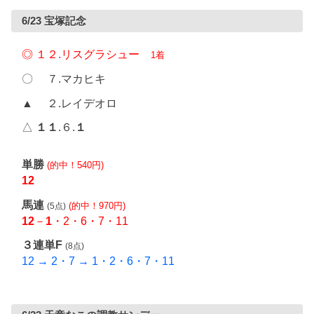
6/23 宝塚記念
◎ １２.リスグラシュー
1着
〇 ７.マカヒキ
▲ ２.レイデオロ
△
１１
.６.
１
単勝
(的中！540円)
12
馬連
(的中！970円)
(5点)
12
－
1
・2・6・7・11
３連単F
(8点)
12 → 2・7 → 1・2・6・7・11