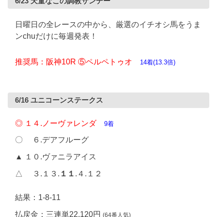
6/23 天童なこの調教サンデー
日曜日の全レースの中から、厳選のイチオシ馬をうま
ンchuだけに毎週発表！
推奨馬：阪神10R ⑤ペルペトゥオ
14着(13.3倍)
6/16 ユニコーンステークス
◎ １４.ノーヴァレンダ
9着
〇 ６.デアフルーグ
▲ １０.ヴァニラアイス
△ ３.１３.
１１
.４.１２
結果：1-8-11
払戻金：三連単22,120円
(64番人気)