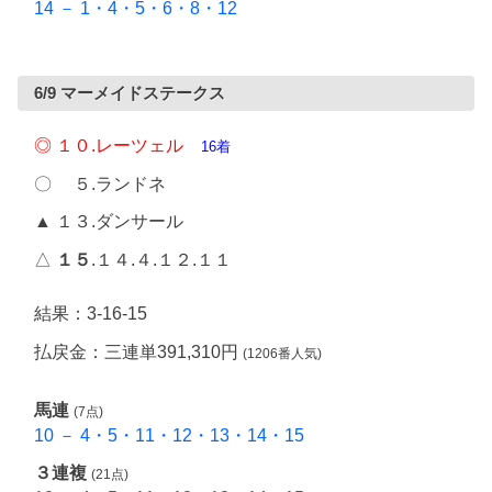
14 － 1・4・5・6・8・12
6/9 マーメイドステークス
◎ １０.レーツェル
16着
〇 ５.ランドネ
▲ １３.ダンサール
△
１５
.１４.４.１２.１１
結果：3-16-15
払戻金：三連単391,310円
(1206番人気)
馬連
(7点)
10 － 4・5・11・12・13・14・15
３連複
(21点)