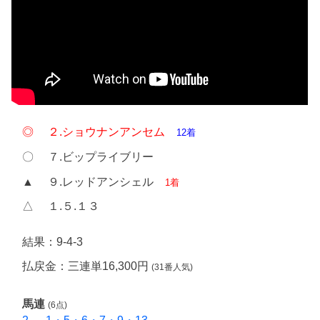
◎ ２.ショウナンアンセム
12着
〇 ７.ビップライブリー
▲ ９.レッドアンシェル
1着
△ １.５.１３
結果：9-4-3
払戻金：三連単16,300円
(31番人気)
馬連
(6点)