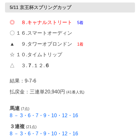
5/11 京王杯スプリングカップ
◎ ８.キャナルストリート
5着
〇 １６.スマートオーディン
▲ ９.タワーオブロンドン
1着
☆ １０.タイムトリップ
△ ３.
７
.１２.
６
結果：9-7-6
払戻金：三連単20,940円
(41番人気)
馬連
(7点)
8 － 3・6・7・9・10・12・16
３連複
(21点)
8 － 3・6・7・9・10・12・16