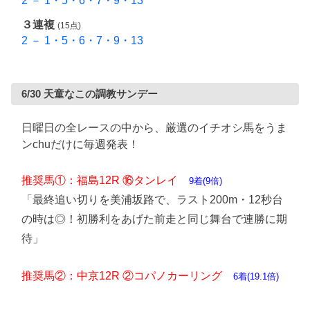
2 － 1・5・6・7・9・13
３連複
(15点)
2 － 1・5・6・7・9・13
6/30 天童なこの調教サンデー
日曜日の全レースの中から、厳選のイチオシ馬をうま
ンchuだけに毎週発表！
推奨馬①：福島12R ⑯タンレイ
9着(9倍)
「最終追い切りを美浦坂路で、ラスト200m・12秒台
の時は◎！初勝利をあげた前走と同じ舞台で連勝に期
待」
推奨馬②：中京12R ②コパノカーリング
6着(19.1倍)