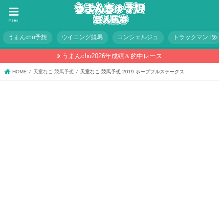
menu
うまんchu予想
ウイニング競馬
コンシェルジュ
トラックマンTV
うまんchu2026年成績＆的中レース
HOME
天童なこ 競馬予想
天童なこ 競馬予想 2019 ホープフルステークス