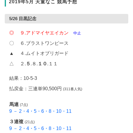
2019年5月 天童なこ 競馬予想
5/26 目黒記念
◎ ９.アドマイヤエイカン
中止
〇 ６.ブラストワンピース
▲ ４.ムイトオブリガード
△ ２.
５
.８.
１０
.１１
結果：10-5-3
払戻金：三連単90,500円
(311番人気)
馬連
(7点)
9 － 2・4・5・6・8・10・11
３連複
(21点)
9 － 2・4・5・6・8・10・11