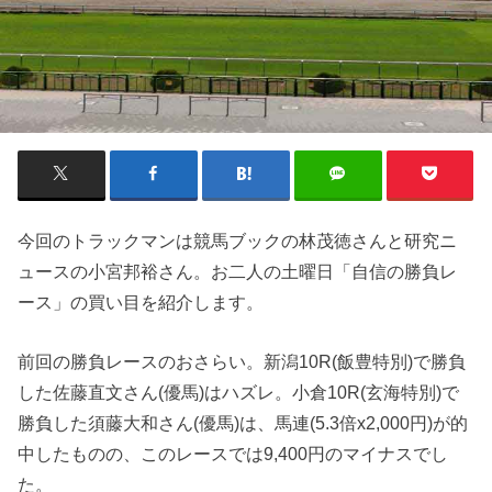
今回のトラックマンは競馬ブックの林茂徳さんと研究ニ
ュースの小宮邦裕さん。お二人の土曜日「自信の勝負レ
ース」の買い目を紹介します。
前回の勝負レースのおさらい。新潟10R(飯豊特別)で勝負
した佐藤直文さん(優馬)はハズレ。小倉10R(玄海特別)で
勝負した須藤大和さん(優馬)は、馬連(5.3倍x2,000円)が的
中したものの、このレースでは9,400円のマイナスでし
た。