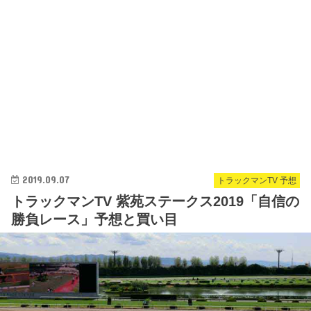
2019.09.07
トラックマンTV 予想
トラックマンTV 紫苑ステークス2019「自信の
勝負レース」予想と買い目