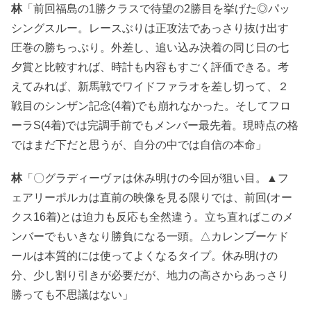
林
「前回福島の1勝クラスで待望の2勝目を挙げた◎パッ
シングスルー。レースぶりは正攻法であっさり抜け出す
圧巻の勝ちっぷり。外差し、追い込み決着の同じ日の七
夕賞と比較すれば、時計も内容もすごく評価できる。考
えてみれば、新馬戦でワイドファラオを差し切って、２
戦目のシンザン記念(4着)でも崩れなかった。そしてフロ
ーラS(4着)では完調手前でもメンバー最先着。現時点の格
ではまだ下だと思うが、自分の中では自信の本命」
林
「〇グラディーヴァは休み明けの今回が狙い目。▲フ
ェアリーポルカは直前の映像を見る限りでは、前回(オー
クス16着)とは迫力も反応も全然違う。立ち直ればこのメ
ンバーでもいきなり勝負になる一頭。△カレンブーケド
ールは本質的には使ってよくなるタイプ。休み明けの
分、少し割り引きが必要だが、地力の高さからあっさり
勝っても不思議はない」