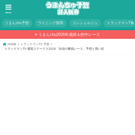
menu
うまんchu予想
ウイニング競馬
コンシェルジュ
トラックマンTV
うまんchu2026年成績＆的中レース
HOME
トラックマンTV 予想
トラックマンTV 紫苑ステークス2019「自信の勝負レース」予想と買い目