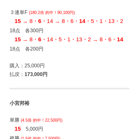
３連単F
(180.2倍 的中！90,100円)
15
→ 8・
6
・14 → 8・6・
14
・5・1・13・2
18点 各300円
15
→ 8・
6
・14・5・1・13・2 → 8・6・
14
18点 各200円
購入：25,000円
払戻：
173,000円
小宮邦裕
単勝
(4.5倍 的中！22,500円)
15
5,000円
複勝
(1.5倍 的中！7,500円)