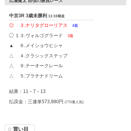
広瀬健太 自信の勝負レース
中京3R 3歳未勝利
11:10発走
◎ ３.ナリタグローリアス
4着
◯ １３.ヴォルゴグラード
3着
▲ ６.メイショウヒシャ
△ ４.クラシックステップ
△ ９.テーオークレール
△ ５.プラチナドリーム
結果：11－7－13
払戻金：三連単573,980円
(770番人気)
買い目