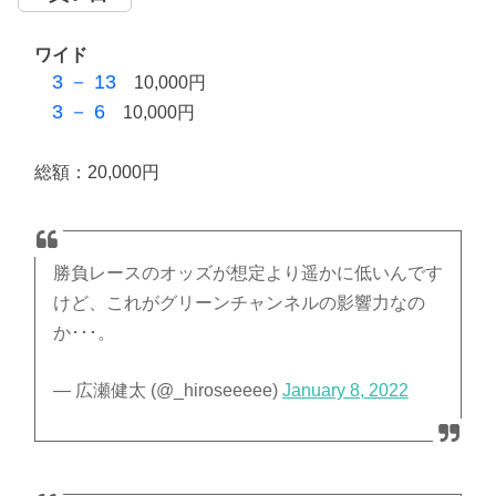
ワイド
3 － 13
10,000円
3 － 6
10,000円
総額：20,000円
勝負レースのオッズが想定より遥かに低いんです
けど、これがグリーンチャンネルの影響力なの
か･･･。
— 広瀬健太 (@_hiroseeeee)
January 8, 2022