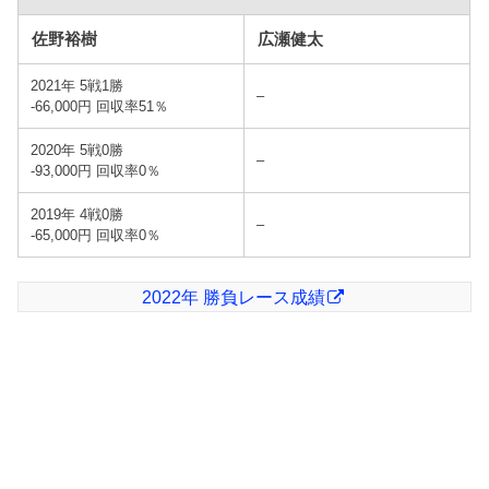
佐野裕樹
広瀬健太
2021年 5戦1勝
–
-66,000円 回収率51％
2020年 5戦0勝
–
-93,000円 回収率0％
2019年 4戦0勝
–
-65,000円 回収率0％
2022年 勝負レース成績