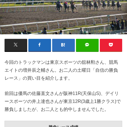
今回のトラックマンは東京スポーツの舘林勲さん、競馬
エイトの増井辰之輔さん。お二人の土曜日「自信の勝負
レース」の買い目を紹介します。
前回は優馬の佐藤直文さんが阪神11R(天保山S)、デイリ
ースポーツの井上達也さんが東京12R(3歳上1勝クラス)で
勝負しましたが、お二人とも的中しませんでした。