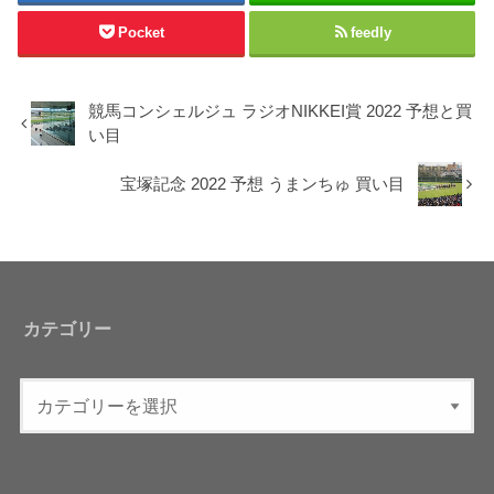
Pocket
feedly
競馬コンシェルジュ ラジオNIKKEI賞 2022 予想と買
い目
宝塚記念 2022 予想 うまンちゅ 買い目
カテゴリー