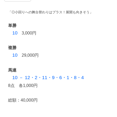
「◎小回りへの舞台替わりはプラス！展開も向きそう」
単勝
10
3,000円
複勝
10
29,000円
馬連
10 － 12・2・11・9・6・1・8・4
8点 各1,000円
総額：40,000円