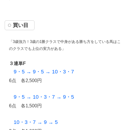
買い目
「3歳強力！3歳の1勝クラスで中身がある勝ち方をしている馬はこ
のクラスでも上位の実力がある」
３連単F
9・5 → 9・5 → 10・3・7
6点 各2,500円
9・5 → 10・3・7 → 9・5
6点 各1,500円
10・3・7 → 9 → 5