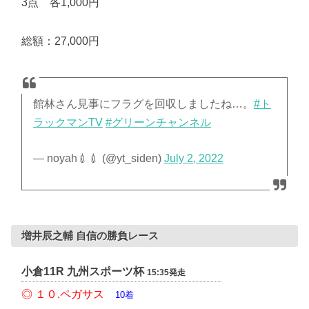
3点 各1,000円
総額：27,000円
館林さん見事にフラグを回収しましたね…。
#ト
ラックマンTV
#グリーンチャンネル
— noyah💉💉 (@yt_siden)
July 2, 2022
増井辰之輔 自信の勝負レース
小倉11R 九州スポーツ杯
15:35発走
◎ １０.ペガサス
10着