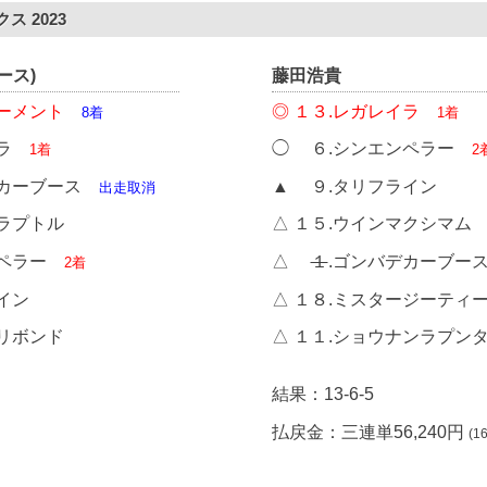
 2023
ース)
藤田浩貴
ーメント
◎ １３.レガレイラ
8着
1着
イラ
◯ ６.シンエンペラー
1着
2
デカーブース
▲ ９.タリフライン
出走取消
ラプトル
△ １５.ウインマクシマム
ンペラー
△
１
.ゴンバデカーブ
2着
イン
△ １８.ミスタージーティ
ュリボンド
△ １１.ショウナンラプン
結果：13-6-5
払戻金：三連単56,240円
(1