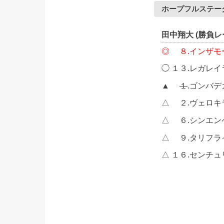
ホープフルステークス
田中翔大 (勝負レ
◎ ８.インザモ
◯ １３.レガレ
▲
１
.ゴンバ
△ ２.ヴェロキ
△ ６.シンエ
△ ９.タリフラ
△ １６.センチ