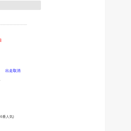
着
ース
出走取消
ー
タ
66番人気)