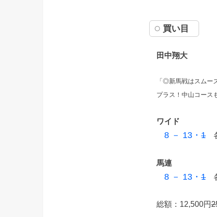
買い目
田中翔大
「◎新馬戦はスムー
プラス！中山コース
ワイド
8 － 13・
1
各
馬連
8 － 13・
1
各
総額：12,500円
2