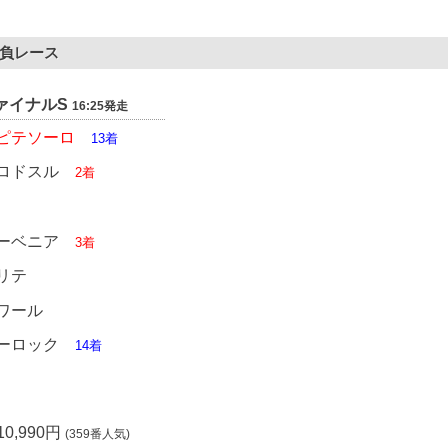
勝負レース
ファイナルS
16:25発走
ッピテソーロ
13着
イロドスル
2着
スーベニア
3着
リテ
ワール
デーロック
14着
0,990円
(359番人気)