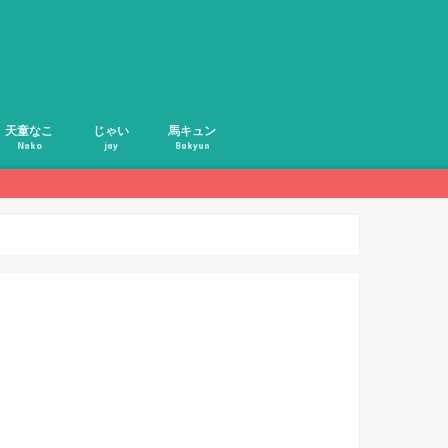
天童なこ
じゃい
馬キュン
Nako
jay
Bakyun