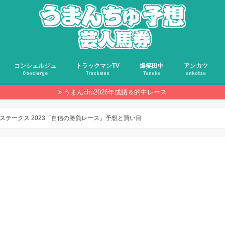
コンシェルジュ
トラックマンTV
爆笑田中
アンカツ
Concierge
Trackman
Tanaka
ankatsu
うまんchu2026年成績＆的中レース
ルステークス 2023「自信の勝負レース」予想と買い目