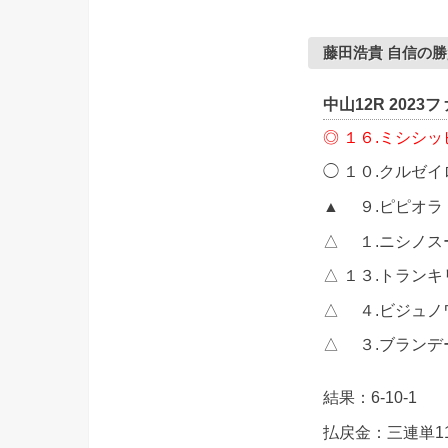
藤田浩貴 自信の
中山12R 2023
◎ １６.ミシシ
◯ １０.クルゼ
▲ ９.ピピオラ
△ １.ニシノ
△ １３.トランキ
△ ４.ビジュノ
△ ３.ブラン
結果：6-10-1
払戻金：三連単11