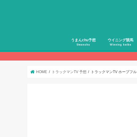
うまんchu予想
ウイニング競馬
Umanchu
Winning keiba
HOME
トラックマンTV 予想
トラックマンTV ホープフ