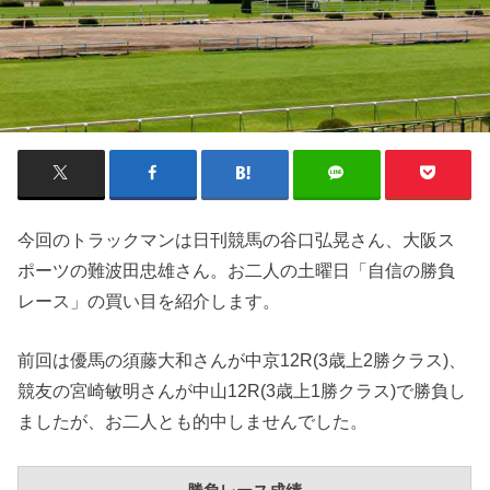
今回のトラックマンは日刊競馬の谷口弘晃さん、大阪ス
ポーツの難波田忠雄さん。お二人の土曜日「自信の勝負
レース」の買い目を紹介します。
前回は優馬の須藤大和さんが中京12R(3歳上2勝クラス)、
競友の宮崎敏明さんが中山12R(3歳上1勝クラス)で勝負し
ましたが、お二人とも的中しませんでした。