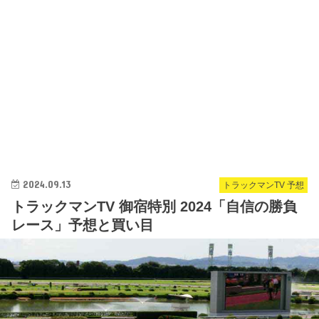
2024.09.13
トラックマンTV 予想
トラックマンTV 御宿特別 2024「自信の勝負
レース」予想と買い目