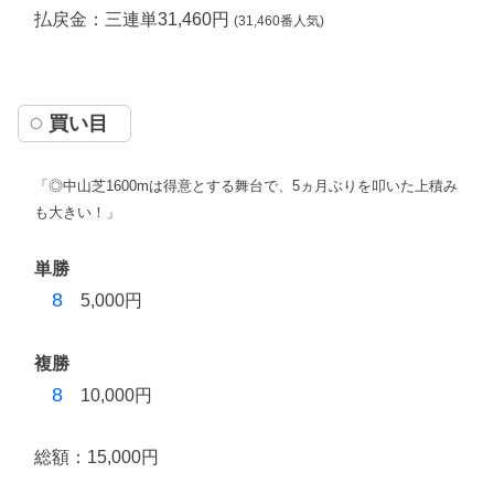
払戻金：三連単31,460円
(31,460番人気)
買い目
「◎中山芝1600mは得意とする舞台で、5ヵ月ぶりを叩いた上積み
も大きい！」
単勝
8
5,000円
複勝
8
10,000円
総額：15,000円