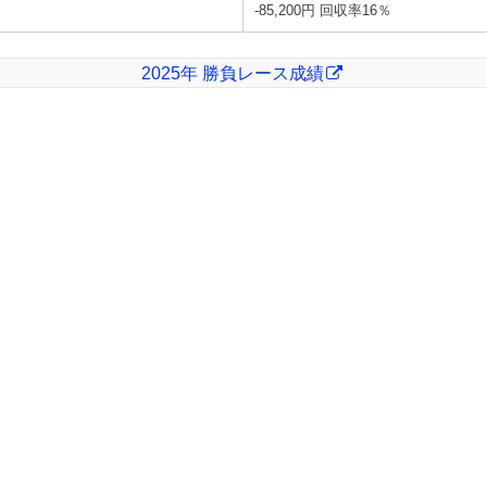
-85,200円 回収率16％
2025年 勝負レース成績