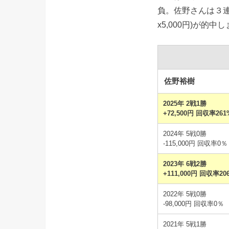
負。佐野さんは３連単(
x5,000円)が的
佐野裕樹
2025年 2戦1勝
+72,500円 回収率261
2024年 5戦0勝
-115,000円 回収率0％
2023年 6戦2勝
+111,000円 回収率20
2022年 5戦0勝
-98,000円 回収率0％
2021年 5戦1勝