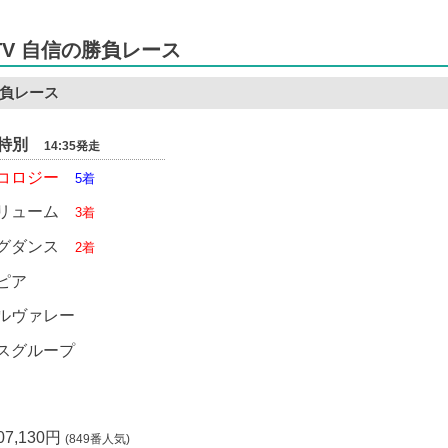
V 自信の勝負レース
勝負レース
泉特別
14:35発走
コロジー
5着
プリューム
3着
ングダンス
2着
ピア
ルヴァレー
スグループ
7,130円
(849番人気)