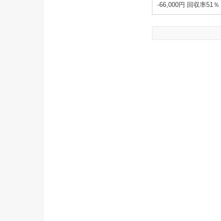
-66,000円 回収率51％