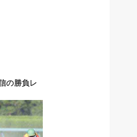
自信の勝負レ