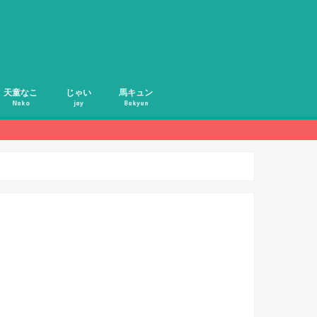
天童なこ
じゃい
馬キュン
Nako
jay
Bakyun