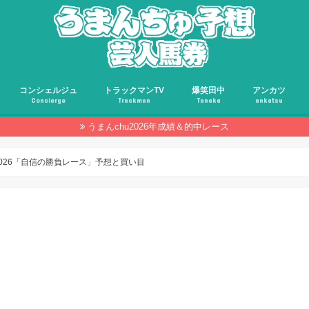
コンシェルジュ
トラックマンTV
爆笑田中
アンカツ
Concierge
Trackman
Tanaka
ankatsu
うまんchu2026年成績＆的中レース
2026「自信の勝負レース」予想と買い目