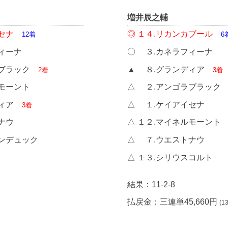
増井辰之輔
セナ
◎ １４.リカンカブール
12着
6
ィーナ
〇 ３.カネラフィーナ
ラブラック
▲ ８.グランディア
2着
3着
ルモーント
△ ２.アンゴラブラッ
ディア
△ １.ケイアイセナ
3着
ナウ
△ １２.マイネルモーント
ンデュック
△ ７.ウエストナウ
△ １３.シリウスコルト
結果：11-2-8
払戻金：三連単45,660円
(1