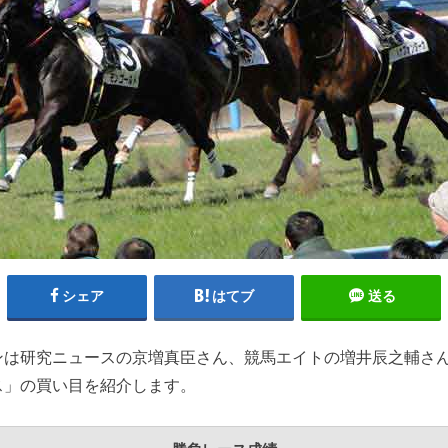
シェア
はてブ
送る
ンは研究ニュースの京増真臣さん、競馬エイトの増井辰之輔さ
ス」の買い目を紹介します。