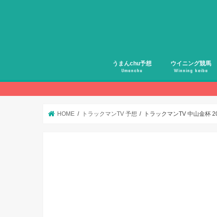
うまんchu予想
ウイニング競馬
Umanchu
Winning keiba
HOME
トラックマンTV 予想
トラックマンTV 中山金杯 