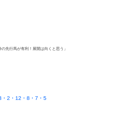
枠の先行馬が有利！展開は向くと思う」
 3・2・12・8・7・5