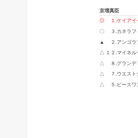
京増真臣
◎ １.ケイアイ
〇 ３.カネラフ
▲ ２.アンゴ
△ １２.マイネ
△ ８.グラン
△ ７.ウエスト
△ ５.ピースワ