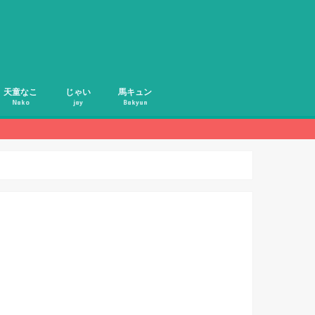
天童なこ
じゃい
馬キュン
Nako
jay
Bakyun