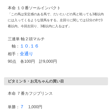
本命 １０番ソールインパクト
「この馬は安定感のある馬で、だいたいどの馬と戦っても3着以内
には入ってくるような競馬をする。左回りに関しては12分の8で3
着以内。今回左回り、3着以内に入るはず」
三連単 軸２頭マルチ
１０.１６
軸：
全通り
相手：
90点 各100円 計9,000円
ビタミンＳ・お兄ちゃんの買い目
本命 ７番カフジプリンス
７
単勝：
1,000円