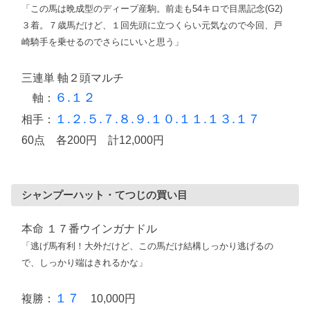
「この馬は晩成型のディープ産駒。前走も54キロで目黒記念(G2)
３着。７歳馬だけど、１回先頭に立つくらい元気なので今回、戸
崎騎手を乗せるのでさらにいいと思う」
三連単 軸２頭マルチ
６.１２
軸：
１.２.５.７.８.９.１０.１１.１３.１７
相手：
60点 各200円 計12,000円
シャンプーハット・てつじの買い目
本命 １７番ウインガナドル
「逃げ馬有利！大外だけど、この馬だけ結構しっかり逃げるの
で、しっかり端はきれるかな」
１７
複勝：
10,000円