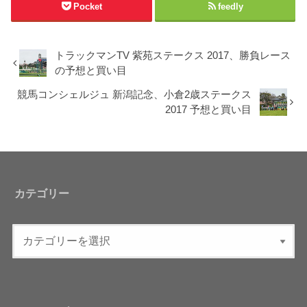
Pocket
feedly
トラックマンTV 紫苑ステークス 2017、勝負レース
の予想と買い目
競馬コンシェルジュ 新潟記念、小倉2歳ステークス
2017 予想と買い目
カテゴリー