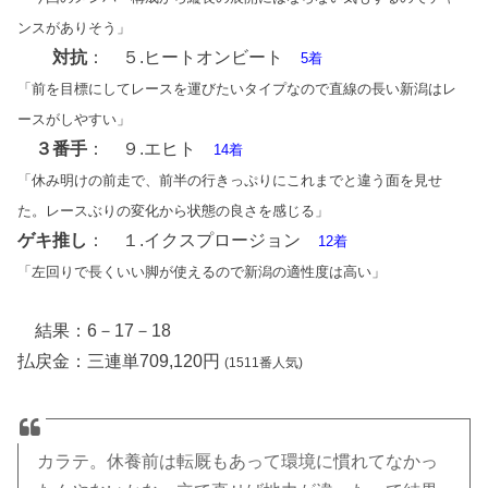
ンスがありそう」
対抗
： ５.ヒートオンビート
5着
「前を目標にしてレースを運びたいタイプなので直線の長い新潟はレ
ースがしやすい」
３番手
： ９.エヒト
14着
「休み明けの前走で、前半の行きっぷりにこれまでと違う面を見せ
た。レースぶりの変化から状態の良さを感じる」
ゲキ推し
： １.イクスプロージョン
12着
「左回りで長くいい脚が使えるので新潟の適性度は高い」
結果：6－17－18
払戻金：三連単709,120円
(1511番人気)
カラテ。休養前は転厩もあって環境に慣れてなかっ