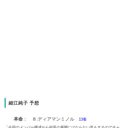
細江純子 予想
本命
： ８.ディアマンミノル
13着
「今回のメンバー構成から縦長の展開にはならない気もするのでチャ