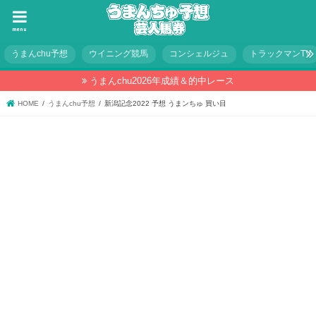
menu
うまんchu予想
ウイニング競馬
コンシェルジュ
トラックマンTV
うまんchu2026年成績＆的中レース
HOME
うまんchu予想
新潟記念2022 予想 うまンちゅ 買い目