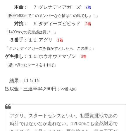
本命
： ７.グレナディアガーズ
7着
「阪神1400mでこのメンバーなら軸はこの馬でしょ！」
対抗
： ５.ダディーズビビッド
2着
「1400mでの安定感は買い！」
３番手
：１１.アグリ
1着
「グレナディアガーズを負かすとしたら、この馬！」
ゲキ推し
：１５.ホウオウアマゾン
3着
「思い切ったレースをすれば」
結果：11-5-15
払戻金：三連単44,260円
(122番人気)
アグリ。スタートセンスといい、初重賞挑戦であの
時計ではなかなか走れない。1200mにも全然対応で