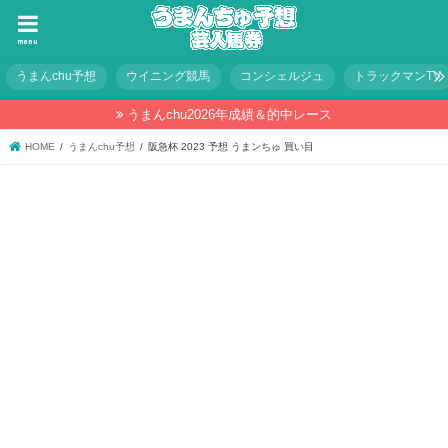
menu
うまんchu予想
ウイニング競馬
コンシェルジュ
トラックマンTV
うまんchu2026年成績＆的中レース
HOME
うまんchu予想
阪急杯 2023 予想 うまンちゅ 買い目