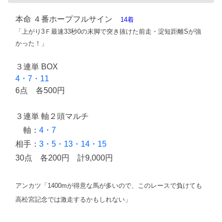
本命 ４番ホープフルサイン
14着
「上がり3Ｆ最速33秒0の末脚で突き抜けた前走・淀短距離Sが強
かった！」
３連単 BOX
4・7・11
6点 各500円
３連単 軸２頭マルチ
軸：
4・7
相手：
3・5・13・14・15
30点 各200円 計9,000円
アンカツ「1400mが得意な馬が多いので、このレースで負けても
高松宮記念では激走するかもしれない」