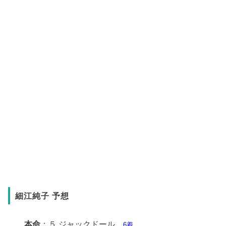
細江純子 予想
本命
：５.ジャックドール
6着