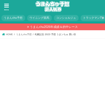
menu
うまんchu予想
ウイニング競馬
コンシェルジュ
トラックマンTV
うまんchu2026年成績＆的中レース
HOME
うまんchu予想
札幌記念 2023 予想 うまンちゅ 買い目