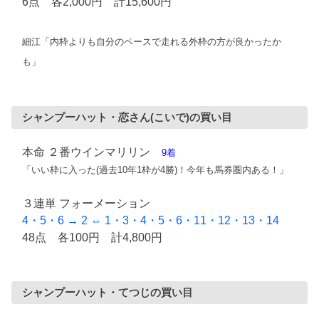
6点 各2,000円 計15,600円
細江「内枠よりも自分のペースで走れる外枠の方が良かったか
も」
シャンプーハット・恋さん(こいで)の買い目
本命 ２番ウインマリリン
9着
「いい枠に入った(過去10年1枠が4勝)！今年も馬券圏内ある！」
３連単 フォーメーション
4・5・6 → 2 ⇔ 1・3・4・5・6・11・12・13・14
48点 各100円 計4,800円
シャンプーハット・てつじの買い目