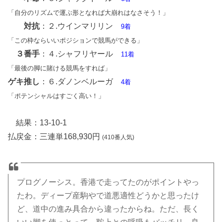
「自分のリズムで運ぶ形となれば大崩れはなさそう！」
対抗
：２.ウインマリリン
9着
「この枠ならいいポジションで競馬ができる」
３番手
：４.シャフリヤール
11着
「最後の脚に賭ける競馬をすれば」
ゲキ推し
：６.ダノンベルーガ
4着
「ポテンシャルはすごく高い！」
結果：13-10-1
払戻金：三連単168,930円
(410番人気)
プログノーシス。香港で走ってたのがポイントやっ
たわ。ディープ産駒やで道悪適性どうかと思ったけ
ど、道中の進み具合から違ったからね。ただ、長く