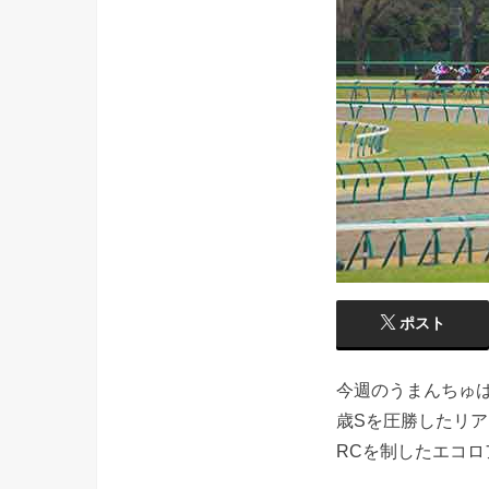
ポスト
今週のうまんちゅは
歳Sを圧勝したリ
RCを制したエコロ