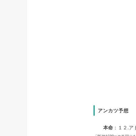
アンカツ予想
本命
：１２.