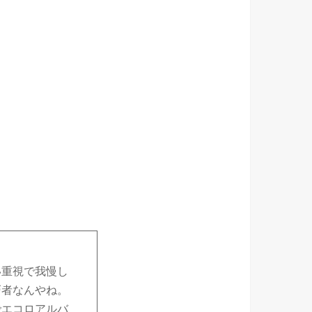
い重視で我慢し
巧者なんやね。
でエコロアルバ