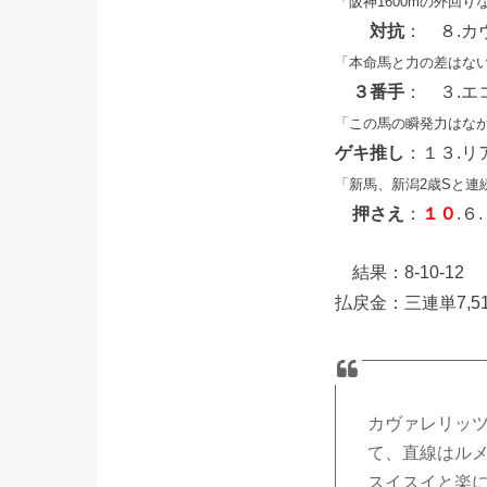
「阪神1600mの外回
対抗
： ８.
「本命馬と力の差はな
３番手
： ３.
「この馬の瞬発力はな
ゲキ推し
：１３.
「新馬、新潟2歳Sと
押さえ
：
１０
.６
結果：8-10-12
払戻金：三連単7,5
カヴァレリッ
て、直線はル
スイスイと楽