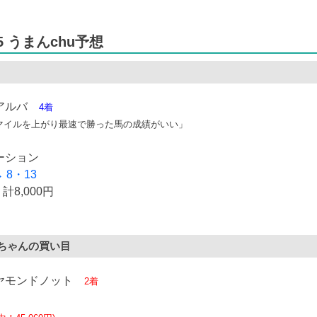
25 うまんchu予想
ロアルバ
4着
マイルを上がり最速で勝った馬の成績がいい」
ーション
→ 8・13
計8,000円
ちゃんの買い目
イヤモンドノット
2着