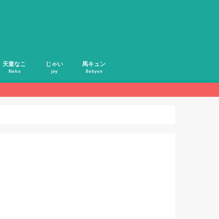
天童なこ
じゃい
馬キュン
Nako
jay
Bakyun