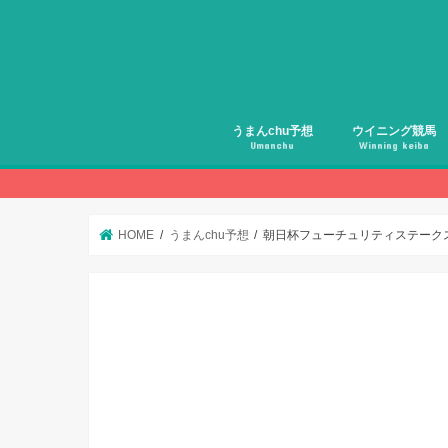
うまんchu予想
ウイニング競馬
Umanchu
Winning keiba
HOME
うまんchu予想
朝日杯フューチュリティステークス 