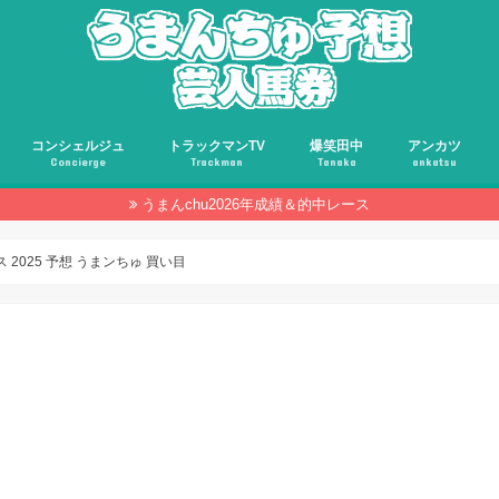
コンシェルジュ
トラックマンTV
爆笑田中
アンカツ
Concierge
Trackman
Tanaka
ankatsu
うまんchu2026年成績＆的中レース
2025 予想 うまンちゅ 買い目