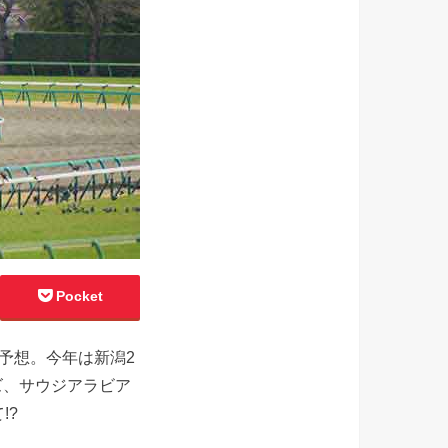
Pocket
予想。今年は新潟2
ズ、サウジアラビア
!?