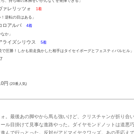
りなら、持ち味の末脚をいかんなくを発揮できる」
カヴァレリッツォ
1着
い！逆転の目はある」
エコロアルバ
4着
かなか」
リアライズシリウス
5着
連続で圧勝！しかも前走負かした相手はタイセイボーグとフェスティバルヒル」
.７
10円
(20番人気)
ツォ。最後あの脚やから馬も強いけど、クリスチャンが折り合
メール目掛けて見事な進路やった。ダイヤモンドノットは道悪
に進んで行っとった。反対がアドマイヤクワッズ。あの手応え