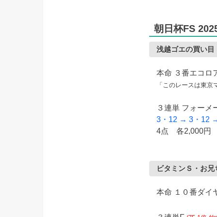
朝日杯FS 20
浅越ゴエの買い目
本命 ３番エコ
「このレースは東京
３連単 フォーメ
3・12 → 3・12 
4点 各2,000円 
ビタミンＳ・お兄
本命 １０番ダ
３連単F