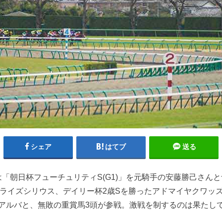
シェア
はてブ
送る
「朝日杯フューチュリティS(G1)」を元騎手の安藤勝己さんと
アライズシリウス、デイリー杯2歳Sを勝ったアドマイヤクワッ
アルバと、無敗の重賞馬3頭が参戦。激戦を制するのは果たして