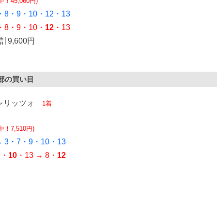
中！45,060円)
3・8・9・10・12・13
・8・9・10・
12
・13
計9,600円
部の買い目
ァレリッツォ
1着
的中！7,510円)
 → 3・7・9・10・13
9・
10
・13 → 8・
12