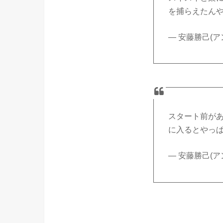
を捕らえたん
— 安藤勝己(アンカ
スタート前が
に入るとやっ
— 安藤勝己(アンカ