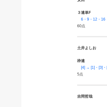
３連単F
6・9・12・16
60点
土井よしお
枠連
[4] → [1]・[3]・
5点
吉岡哲哉