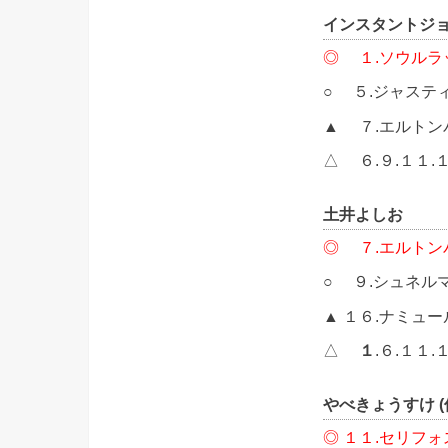
インスタントジ
◎ １.ソウルラ
○ ５.ジャス
▲ ７.エルトン
△ ６.９.１１.
土井よしお
◎ ７.エルトン
○ ９.シュネル
▲ １６.ナミュ
△
１
.６.１１.
やべきょうすけ (
◎ １１.セリフォ