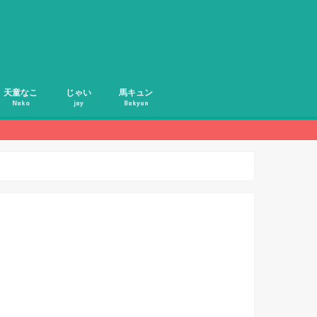
天童なこ
じゃい
馬キュン
Nako
jay
Bakyun