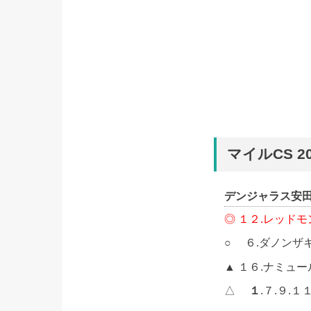
マイルCS 2
デンジャラス安
◎ １２.レッド
○ ６.ダノンザ
▲ １６.ナミュ
△
１
.７.９.１