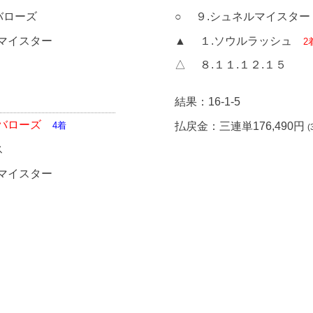
バローズ
○ ９.シュネルマイスター
マイスター
▲ １.ソウルラッシュ
2
６
△ ８.１１.１２.１５
結果：16-1-5
バローズ
払戻金：三連単176,490円
4着
(
ス
マイスター
６