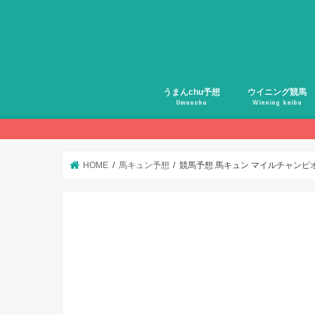
うまんchu予想
ウイニング競馬
Umanchu
Winning keiba
HOME
馬キュン予想
競馬予想 馬キュン マイルチャンピオ