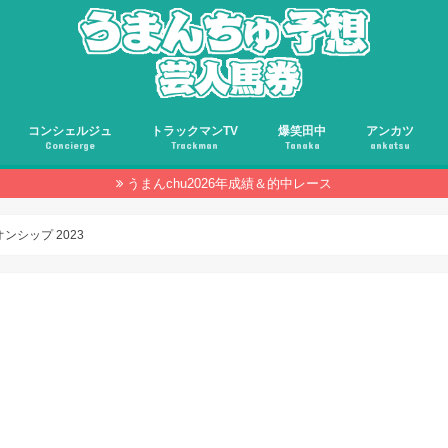
コンシェルジュ
トラックマンTV
爆笑田中
アンカツ
Concierge
Trackman
Tanaka
ankatsu
うまんchu2026年成績＆的中レース
ンシップ 2023