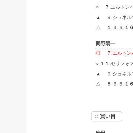
○ ７.エルトン
▲ ９.シュネル
△
１
.４.６.
１
岡野陽一
◎ ７.エルトン
○ １１.セリフォ
▲ ９.シュネル
△
５
.６.８.
１
買い目
安田