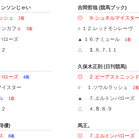
ョンソンじゃい
吉岡哲哉 (競馬ブック)
ッシュ
◎ ９.シュネルマイスタ
2着
ティンカフェ
○ １２.レッドモンレーヴ
3着
バローズ
▲ １６.ナミュール
1着
１２
△
１
.６.７.１１
久保木正則 (日刊競馬)
バローズ
◎ ２.ビーアストニッシ
4着
マイスター
○ １.ソウルラッシュ
2着
ール
▲ ７.エルトンバローズ
1着
１２
△ ４.
５
.８.９
俳優)
馬王。
ス
◎ ７.エルトンバローズ
8着