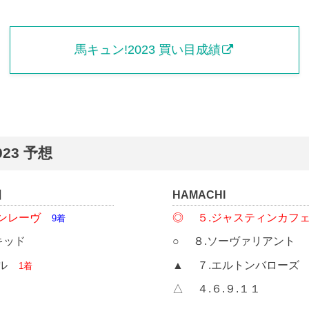
馬キュン!2023 買い目成績
023 予想
田
HAMACHI
モンレーヴ
◎ ５.ジャスティンカフ
9着
キッド
○ ８.ソーヴァリアント
ール
▲ ７.エルトンバローズ
1着
１
△ ４.６.９.１１