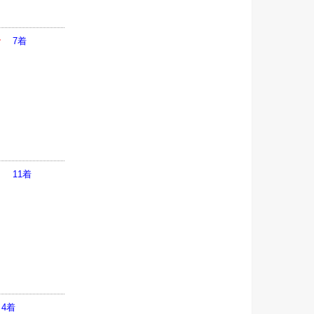
ー
7着
ド
11着
4着