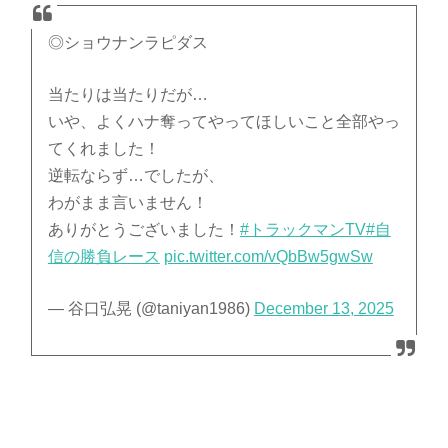
◎ショウナンラピダス
当たりは当たりだが…
いや、よくハナ奪ってやってほしいこと全部やっ
てくれました！
逆転ならず…でしたが、
わがまま言いません！
ありがとうございました！
#トラックマンTV
#自
信の勝負レース
pic.twitter.com/vQbBw5gwSw
— 谷口弘晃 (@taniyan1986)
December 13, 2025