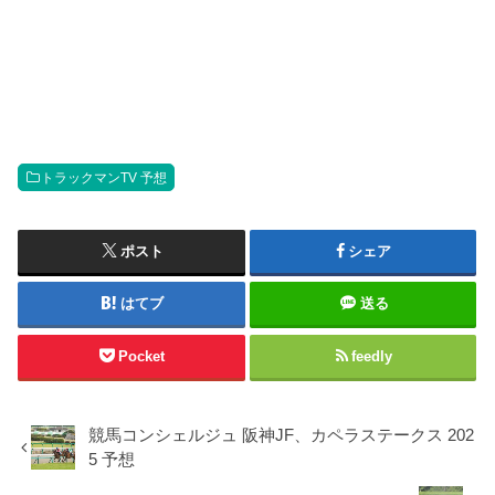
トラックマンTV 予想
ポスト
シェア
はてブ
送る
Pocket
feedly
競馬コンシェルジュ 阪神JF、カペラステークス 202
5 予想