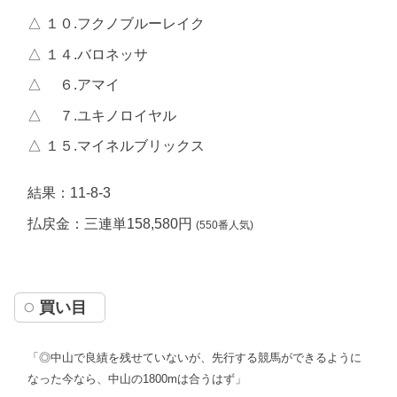
△ １０.フクノブルーレイク
△ １４.バロネッサ
△ ６.アマイ
△ ７.ユキノロイヤル
△ １５.マイネルブリックス
結果：11-8-3
払戻金：三連単158,580円
(550番人気)
買い目
「◎中山で良績を残せていないが、先行する競馬ができるように
なった今なら、中山の1800mは合うはず」