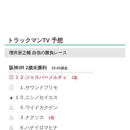
トラックマンTV 予想
増井辰之輔 自信の勝負レース
阪神3R 2歳未勝利
10:45発走
◎ １２.ジャスパーメルチェ
2着
〇 １.サウンドプリモ
▲ １０.ニシノセイエス
△ ５.ワイドカクゲン
△ ３.ナクソス
1着
△ ６.ハナイロマヒナ