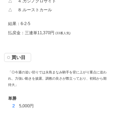
△ ４.カシノクロサイト
△ ８.ルーストカール
結果：6-2-5
払戻金：三連単11,370円
(33番人気)
買い目
「◎今週の追い切りでは永島まなみ騎手を背に上がり重点に追わ
れ、力強い動きを披露。調教の良さが際立っており、初戦から期
待大」
単勝
2
5,000円