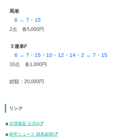
馬単
6 → 7・15
2点 各5,000円
３連単F
6 → 7・15・10・12・14・2 → 7・15
10点 各1,000円
総額：20,000円
リンク
京増真臣 公式X
研究ニュース 競馬新聞