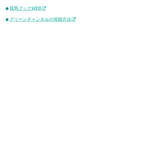
競馬ブックWEB
グリーンチャンネルの視聴方法