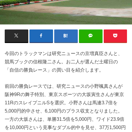
今回のトラックマンは研究ニュースの京増真臣さんと、
競馬ブックの信根隆二さん。お二人が選んだ土曜日の
「自信の勝負レース」の買い目を紹介します。
前回の勝負レースでは、研究ニュースの小野颯真さんが
阪神9Rの舞子特別、東京スポーツの大坂寅生さんが東京
11RのスレイプニルSを選択。小野さんは馬連3.7倍を
5,000円的中させ、6,100円のプラス収支となりました。
一方の大坂さんは、単勝31.5倍を5,000円、ワイド23.9倍
を10,000円という見事なダブル的中を見せ、37万1,500円