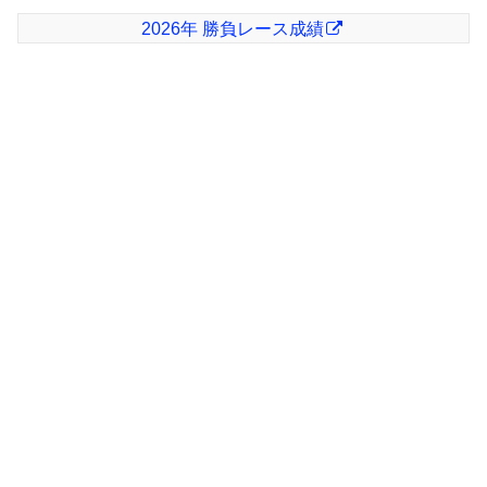
2026年 勝負レース成績