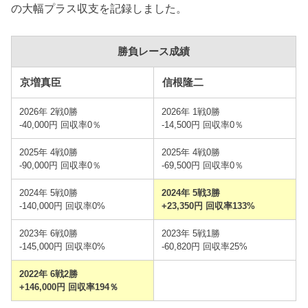
の大幅プラス収支を記録しました。
勝負レース成績
京増真臣
信根隆二
2026年 2戦0勝
2026年 1戦0勝
-40,000円 回収率0％
-14,500円 回収率0％
2025年 4戦0勝
2025年 4戦0勝
-90,000円 回収率0％
-69,500円 回収率0％
2024年 5戦0勝
2024年 5戦3勝
-140,000円 回収率0%
+23,350円 回収率133%
2023年 6戦0勝
2023年 5戦1勝
-145,000円 回収率0%
-60,820円 回収率25%
2022年 6戦2勝
+146,000円 回収率194％