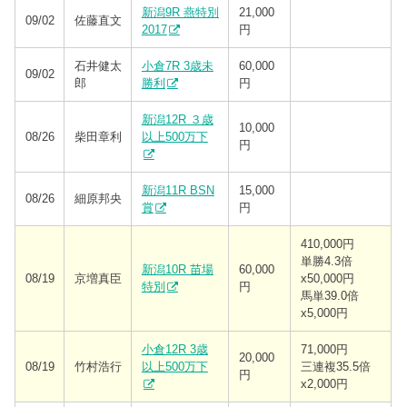
新潟9R 燕特別
21,000
09/02
佐藤直文
2017
円
石井健太
小倉7R 3歳未
60,000
09/02
郎
勝利
円
新潟12R ３歳
10,000
08/26
柴田章利
以上500万下
円
新潟11R BSN
15,000
08/26
細原邦央
賞
円
410,000円
単勝4.3倍
新潟10R 苗場
60,000
08/19
京増真臣
x50,000円
特別
円
馬単39.0倍
x5,000円
小倉12R 3歳
71,000円
20,000
08/19
竹村浩行
以上500万下
三連複35.5倍
円
x2,000円