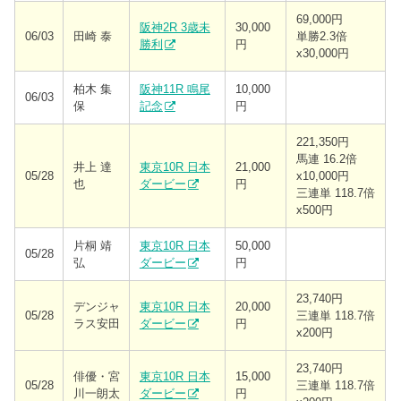
69,000円
阪神2R 3歳未
30,000
06/03
田崎 泰
単勝2.3倍
勝利
円
x30,000円
柏木 集
阪神11R 鳴尾
10,000
06/03
保
記念
円
221,350円
馬連 16.2倍
井上 達
東京10R 日本
21,000
05/28
x10,000円
也
ダービー
円
三連単 118.7倍
x500円
片桐 靖
東京10R 日本
50,000
05/28
弘
ダービー
円
23,740円
デンジャ
東京10R 日本
20,000
05/28
三連単 118.7倍
ラス安田
ダービー
円
x200円
23,740円
俳優・宮
東京10R 日本
15,000
05/28
三連単 118.7倍
川一朗太
ダービー
円