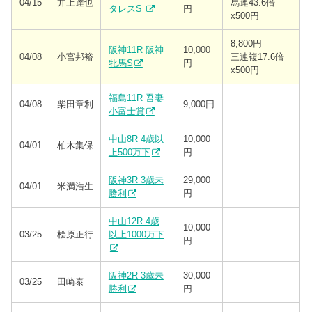
04/15
井上達也
馬連43.6倍
タレスS
円
x500円
8,800円
阪神11R 阪神
10,000
04/08
小宮邦裕
三連複17.6倍
牝馬S
円
x500円
福島11R 吾妻
04/08
柴田章利
9,000円
小富士賞
中山8R 4歳以
10,000
04/01
柏木集保
上500万下
円
阪神3R 3歳未
29,000
04/01
米満浩生
勝利
円
中山12R 4歳
10,000
03/25
桧原正行
以上1000万下
円
阪神2R 3歳未
30,000
03/25
田崎泰
勝利
円