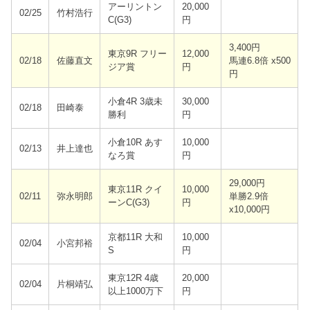
アーリントン
20,000
02/25
竹村浩行
C(G3)
円
3,400円
東京9R フリー
12,000
02/18
佐藤直文
馬連6.8倍 x500
ジア賞
円
円
小倉4R 3歳未
30,000
02/18
田崎泰
勝利
円
小倉10R あす
10,000
02/13
井上達也
なろ賞
円
29,000円
東京11R クイ
10,000
02/11
弥永明郎
単勝2.9倍
ーンC(G3)
円
x10,000円
京都11R 大和
10,000
02/04
小宮邦裕
S
円
東京12R 4歳
20,000
02/04
片桐靖弘
以上1000万下
円