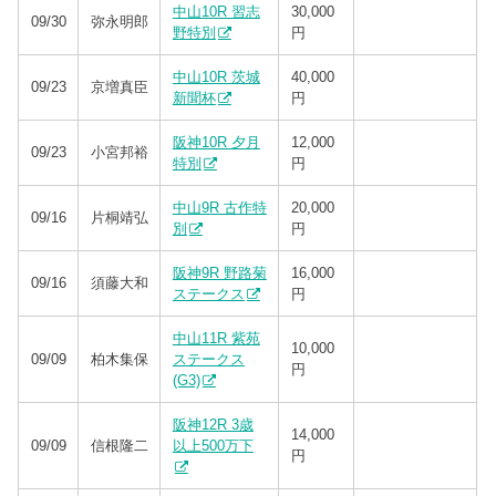
中山10R 習志
30,000
09/30
弥永明郎
野特別
円
中山10R 茨城
40,000
09/23
京増真臣
新聞杯
円
阪神10R 夕月
12,000
09/23
小宮邦裕
特別
円
中山9R 古作特
20,000
09/16
片桐靖弘
別
円
阪神9R 野路菊
16,000
09/16
須藤大和
ステークス
円
中山11R 紫苑
10,000
09/09
柏木集保
ステークス
円
(G3)
阪神12R 3歳
14,000
09/09
信根隆二
以上500万下
円