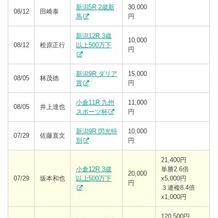
新潟5R 2歳新
30,000
08/12
田崎泰
馬
円
新潟12R 3歳
10,000
08/12
桧原正行
以上500万下
円
新潟9R ダリア
15,000
08/05
林茂徳
賞
円
小倉11R 九州
11,000
08/05
井上達也
スポーツ杯
円
新潟9R 閃光特
10,000
07/29
佐藤直文
別
円
21,400円
小倉12R 3歳
単勝2.6倍
20,000
07/29
坂本和也
以上500万下
x5,000円
円
３連複8.4倍
x1,000円
120,500円