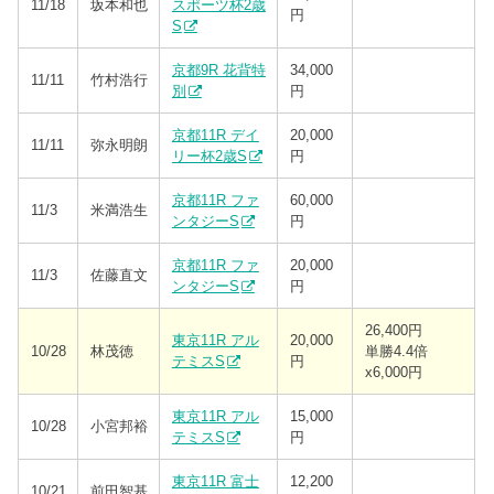
11/18
坂本和也
スポーツ杯2歳
円
S
京都9R 花背特
34,000
11/11
竹村浩行
別
円
京都11R デイ
20,000
11/11
弥永明朗
リー杯2歳S
円
京都11R ファ
60,000
11/3
米満浩生
ンタジーS
円
京都11R ファ
20,000
11/3
佐藤直文
ンタジーS
円
26,400円
東京11R アル
20,000
10/28
林茂徳
単勝4.4倍
テミスS
円
x6,000円
東京11R アル
15,000
10/28
小宮邦裕
テミスS
円
東京11R 富士
12,200
10/21
前田智基