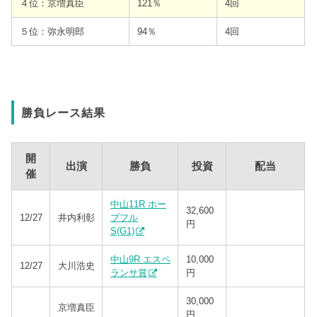
４位：京増真臣
121％
4回
５位：弥永明郎
94％
4回
勝負レース結果
開
出演
勝負
投資
配当
催
中山11R ホー
32,600
12/27
井内利彰
プフル
円
S(G1)
中山9R エスペ
10,000
12/27
大川浩史
ランサ賞
円
30,000
京増真臣
円