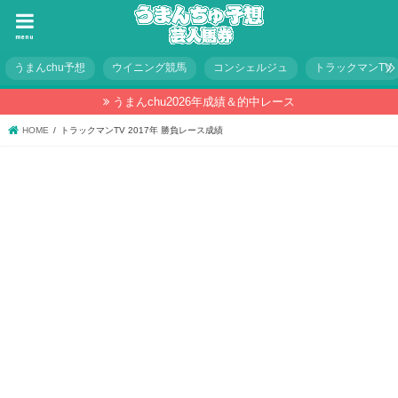
menu
うまんchu予想
ウイニング競馬
コンシェルジュ
トラックマンTV
うまんchu2026年成績＆的中レース
HOME
トラックマンTV 2017年 勝負レース成績