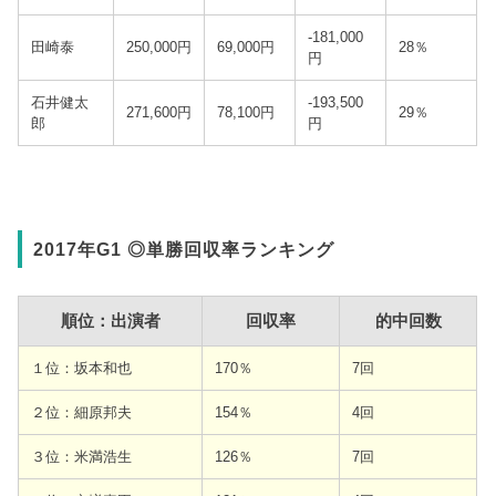
-181,000
田崎泰
250,000円
69,000円
28％
円
石井健太
-193,500
271,600円
78,100円
29％
郎
円
2017年G1 ◎単勝回収率ランキング
順位：出演者
回収率
的中回数
１位：坂本和也
170％
7回
２位：細原邦夫
154％
4回
３位：米満浩生
126％
7回