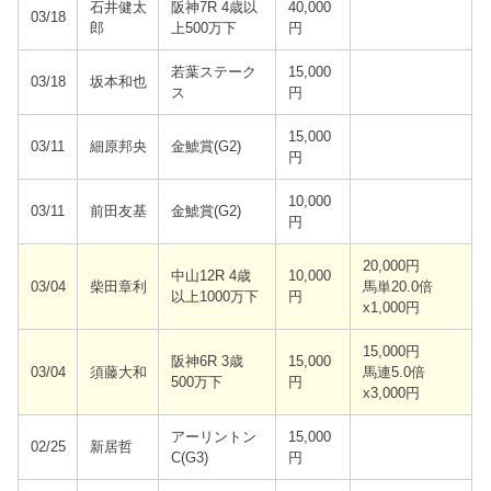
石井健太
阪神7R 4歳以
40,000
03/18
郎
上500万下
円
若葉ステーク
15,000
03/18
坂本和也
ス
円
15,000
03/11
細原邦央
金鯱賞(G2)
円
10,000
03/11
前田友基
金鯱賞(G2)
円
20,000円
中山12R 4歳
10,000
03/04
柴田章利
馬単20.0倍
以上1000万下
円
x1,000円
15,000円
阪神6R 3歳
15,000
03/04
須藤大和
馬連5.0倍
500万下
円
x3,000円
アーリントン
15,000
02/25
新居哲
C(G3)
円