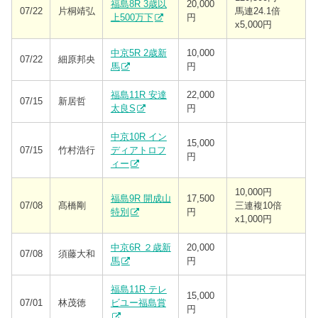
福島8R 3歳以
20,000
07/22
片桐靖弘
馬連24.1倍
上500万下
円
x5,000円
中京5R 2歳新
10,000
07/22
細原邦央
馬
円
福島11R 安達
22,000
07/15
新居哲
太良S
円
中京10R イン
15,000
07/15
竹村浩行
ディアトロフ
円
ィー
10,000円
福島9R 開成山
17,500
07/08
髙橋剛
三連複10倍
特別
円
x1,000円
中京6R ２歳新
20,000
07/08
須藤大和
馬
円
福島11R テレ
15,000
07/01
林茂徳
ビユー福島賞
円