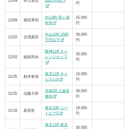
12/09
井上達也
500万円以下
円
中山9R 霞ヶ浦
15,000
12/09
柴田章利
特別
円
中山12R 1000
30,000
12/02
京増真臣
万円以下
円
阪神11R チャ
30,000
12/02
細原邦央
レンジカップ
円
東京11R キャ
10,000
11/25
柏木集保
ピタルS
円
京都1R ２歳未
30,000
11/25
須藤大和
勝利
円
東京10R ユー
18,000
11/18
新居哲
トピアS
円
東京11R 東京
30,000