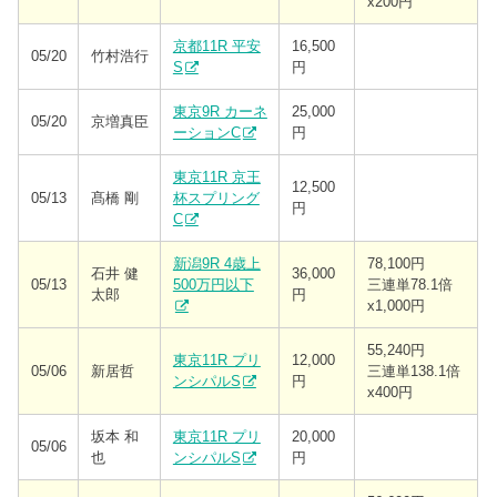
x200円
京都11R 平安
16,500
05/20
竹村浩行
S
円
東京9R カーネ
25,000
05/20
京増真臣
ーションC
円
東京11R 京王
12,500
05/13
髙橋 剛
杯スプリング
円
C
新潟9R 4歳上
78,100円
石井 健
36,000
05/13
500万円以下
三連単78.1倍
太郎
円
x1,000円
55,240円
東京11R プリ
12,000
05/06
新居哲
三連単138.1倍
ンシパルS
円
x400円
坂本 和
東京11R プリ
20,000
05/06
也
ンシパルS
円