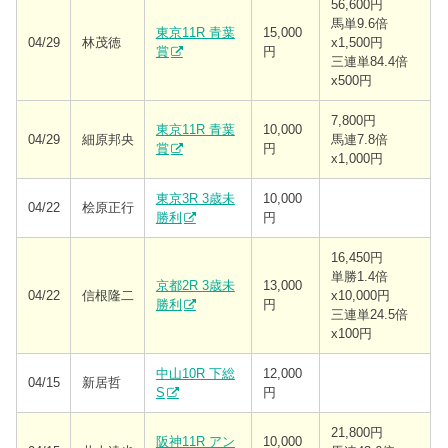
56,600円
馬単9.6倍
東京11R 青葉
15,000
04/29
林茂徳
x1,500円
賞
円
三連単84.4倍
x500円
7,800円
東京11R 青葉
10,000
04/29
細原邦央
馬連7.8倍
賞
円
x1,000円
東京3R 3歳未
10,000
04/22
桧原正行
勝利
円
16,450円
単勝1.4倍
京都2R 3歳未
13,000
04/22
信根隆二
x10,000円
勝利
円
三連単24.5倍
x100円
中山10R 下総
12,000
04/15
新居哲
S
円
21,800円
阪神11R アン
10,000