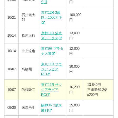
S
円
東京12R 3歳
石井健太
100,000
10/21
以上1000万下
郎
円
京都11R 清水
13,000
10/14
桧原正行
ステークス
円
東京9R プラタ
12,000
10/14
井上達也
ナス賞
円
東京11R サウ
30,000
10/07
髙橋剛
ジアラビア
円
RC
東京11R サウ
13,840円
16,200
10/07
信根隆二
ジアラビア
三連単69.2倍
円
RC
x200円
阪神3R 2歳未
25,000
09/30
米満浩生
勝利
円