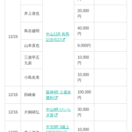
20,000
井上達也
円
40,000
鳥谷越明
円
中山11R 有馬
12/24
記念(G1)
山本直也
9,000円
三遊亭五
10,000
九楽
円
10,000
小島友美
円
阪神4R ２歳未
100,000
12/16
田崎泰
勝利
円
中山9R ひいら
30,000
12/16
片桐靖弘
ぎ賞
円
中京8R 3歳上
10,000