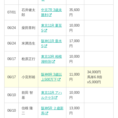
石井健太
中京7R 3歳未
35,600
07/01
郎
勝利
円
東京11R 夏至
10,000
06/24
柴田章利
S
円
阪神11R 垂水
17,000
06/24
米満浩生
S
円
東京10R 相模
10,000
06/17
桧原正行
湖特別
円
34,000円
阪神8R 3歳以
11,000
06/17
小宮邦裕
馬単6.8倍
上500万下
円
x5,000円
前田 智
東京11R アハ
10,000
06/10
基
ルテケS
円
信根 隆
阪神5R ２歳新
13,000
06/10
二
馬
円