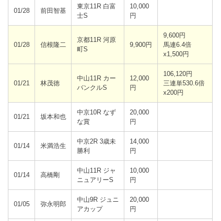
東京11R 白富
10,000
01/28
前田智基
士S
円
9,600円
京都11R 河原
01/28
信根隆二
9,900円
馬連6.4倍
町S
x1,500円
106,120円
中山11R カー
12,000
01/21
林茂徳
三連単530.6倍
バンクルS
円
x200円
中京10R なず
20,000
01/21
坂本和也
な賞
円
中京2R 3歳未
14,000
01/14
米満浩生
勝利
円
中山11R ジャ
10,000
01/14
高橋剛
ニュアリーS
円
中山9R ジュニ
20,000
01/05
弥永明郎
アカップ
円